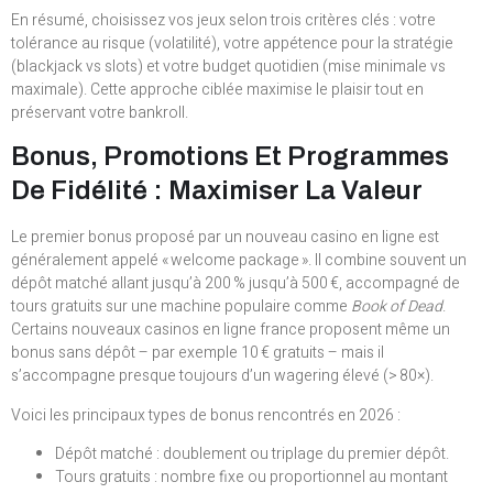
En résumé, choisissez vos jeux selon trois critères clés : votre
tolérance au risque (volatilité), votre appétence pour la stratégie
(blackjack vs slots) et votre budget quotidien (mise minimale vs
maximale). Cette approche ciblée maximise le plaisir tout en
préservant votre bankroll.
Bonus, Promotions Et Programmes
De Fidélité : Maximiser La Valeur
Le premier bonus proposé par un nouveau casino en ligne est
généralement appelé « welcome package ». Il combine souvent un
dépôt matché allant jusqu’à 200 % jusqu’à 500 €, accompagné de
tours gratuits sur une machine populaire comme
Book of Dead
.
Certains nouveaux casinos en ligne france proposent même un
bonus sans dépôt – par exemple 10 € gratuits – mais il
s’accompagne presque toujours d’un wagering élevé (> 80×).
Voici les principaux types de bonus rencontrés en 2026 :
Dépôt matché : doublement ou triplage du premier dépôt.
Tours gratuits : nombre fixe ou proportionnel au montant