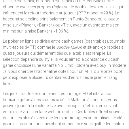
Classic Blackjack, European Blackjack ou Perfect Blackjack –
chacune avec ses propres règles sur le double down ou le split qui
influencent le retour théorique au joueur (RTP moyen ≈ 99 %). Le
baccarat se décline principalement en Punto Banco où le joueur
mise sur « Player », « Banker » ou « Tie », avec un avantage maison
minime sur la mise Banker (~1,06 %).
Le poker en ligne se divise entre cash games (cash tables), tournois
multi‑tables (MTT) comme le
Sunday Million
et sit‑and‑go rapides à
quatre joueurs qui démarrent dès que la table est remplie. La
sélection dépendra du style : si vous aimez la constance du cash
game choisissez une variante No‑Limit Hold’em avec buy‑in modéré
; si vous cherchez l’adrénaline optez pour un MTT où le prize pool
peut exploser à plusieurs centaines d’euros dès le premier rang
final.
Les jeux Live Dealer combinent technologie HD et interaction
humaine grâce à des studios situés à Malte ou à Londres ; vous
pouvez jouer à la roulette live avec croupier réel tout en suivant
votre mise via l’interface web ou mobile. Ces tables offrent souvent
des limites plus élevées que leurs homologues automatisées – idéal
pour les gros joueurs cherchant authenticité sans quitter leur salon.