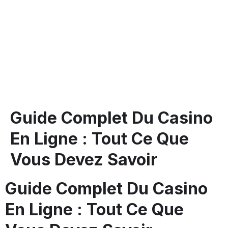
Guide Complet Du Casino
En Ligne : Tout Ce Que
Vous Devez Savoir
Guide Complet Du Casino
En Ligne : Tout Ce Que