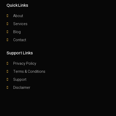
Quick Links
About
Services
Blog
Contact
Support Links
Privacy Policy
Terms & Conditions
Support
Disclaimer