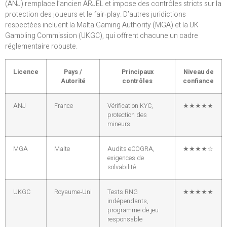
(ANJ) remplace l’ancien ARJEL et impose des contrôles stricts sur la
protection des joueurs et le fair‑play. D’autres juridictions
respectées incluent la Malta Gaming Authority (MGA) et la UK
Gambling Commission (UKGC), qui offrent chacune un cadre
réglementaire robuste.
Licence
Pays /
Principaux
Niveau de
Autorité
contrôles
confiance
ANJ
France
Vérification KYC,
★★★★★
protection des
mineurs
MGA
Malte
Audits eCOGRA,
★★★★☆
exigences de
solvabilité
UKGC
Royaume‑Uni
Tests RNG
★★★★★
indépendants,
programme de jeu
responsable