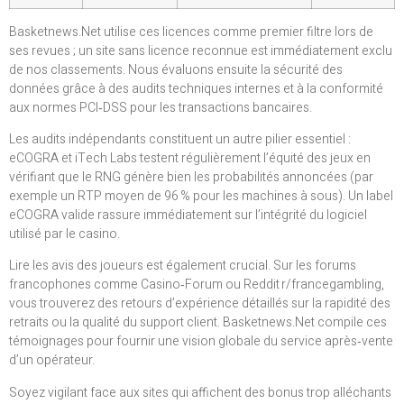
Basketnews.Net utilise ces licences comme premier filtre lors de
ses revues ; un site sans licence reconnue est immédiatement exclu
de nos classements. Nous évaluons ensuite la sécurité des
données grâce à des audits techniques internes et à la conformité
aux normes PCI‑DSS pour les transactions bancaires.
Les audits indépendants constituent un autre pilier essentiel :
eCOGRA et iTech Labs testent régulièrement l’équité des jeux en
vérifiant que le RNG génère bien les probabilités annoncées (par
exemple un RTP moyen de 96 % pour les machines à sous). Un label
eCOGRA valide rassure immédiatement sur l’intégrité du logiciel
utilisé par le casino.
Lire les avis des joueurs est également crucial. Sur les forums
francophones comme Casino‑Forum ou Reddit r/francegambling,
vous trouverez des retours d’expérience détaillés sur la rapidité des
retraits ou la qualité du support client. Basketnews.Net compile ces
témoignages pour fournir une vision globale du service après‑vente
d’un opérateur.
Soyez vigilant face aux sites qui affichent des bonus trop alléchants