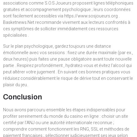
associations comme S.O.S Joueurs proposent lignes téléphoniques
gratuites et accompagnement psychologique ; leurs coordonnées
sont facilement accessibles via https://www.sosjoueurs.org .
Basketnews.Net recommande vivement aux lecteurs confrontés à
ces symptômes de solliciter immédiatement ces ressources
spécialisées .
Sur le plan psychologique, gardez toujours une distance
émotionnelle avec vos sessions : fixez une durée maximale (par ex.,
deux heures) puis faites une pause obligatoire avant toute nouvelle
partie . Respirez profondément , hydratez‑vous et évitez l’alcool qui
peut altérer votre jugement . En suivant ces bonnes pratiques vous
réduisez considérablement le risque de dérive tout en conservant le
plaisir du jeu.
Conclusion
Nous avons parcouru ensemble les étapes indispensables pour
profiter sereinement du monde du casino en ligne : choisir un site
certifié par l’ANJ ou une autorité internationale reconnue ;
comprendre comment fonctionnent les RNG, SSL et méthodes de
paiement françaises ; sélectionner judicieusement ses jeux selon