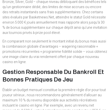
Bronze, Silver, Gold – chaque niveau débloquant des bénéfices tels
qu’un gestionnaire dédié, des limites de mise accrues ou encore
des retraits instantanés sans frais supplémentaires. Chez certains
sites évalués par Basketnews.Net, atteindre le statut Gold nécessite
environ 5 000 € joués annuellement mais rapporte alors jusqu’à 30
% de bonus supplémentaire sur chaque dépôt ainsi qu’une invitation
aux tournois privés à prize pool élevé.
En comparant non seulement le montant initial du bonus mais aussi
la combinaison globale d’avantages – wagering raisonnable +
promotions récurrentes + programme fidélité solide – vous obtenez
une image claire du vrai rendement offert par chaque nouveau
casino en ligne.
Gestion Responsable Du Bankroll Et
Bonnes Pratiques De Jeu
Établir un budget mensuel constitue la première règle d’or pour tout
joueur sérieux ; nous recommandons généralement d’allouer au
maximum 10 % du revenu disponible aux activités récréatives
incluant le casino en ligne. Par exemple, avec un revenu net