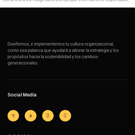
Diseñemos, e implementemos tu cultura organizacional,
como esa palanca que ayudará a alinear la estrategia y los
propósitos hacia la sostenibilidad y los cambios
generacionales.
Social Media