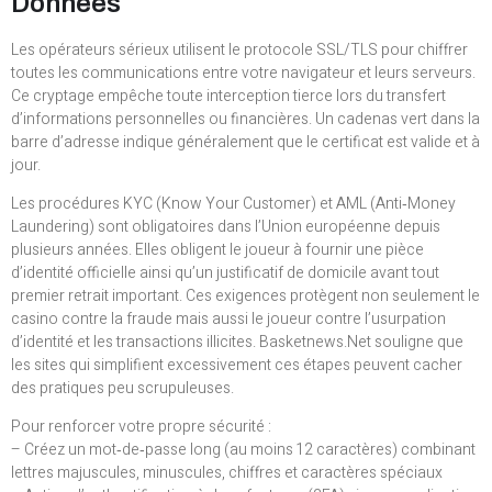
Données
Les opérateurs sérieux utilisent le protocole SSL/TLS pour chiffrer
toutes les communications entre votre navigateur et leurs serveurs.
Ce cryptage empêche toute interception tierce lors du transfert
d’informations personnelles ou financières. Un cadenas vert dans la
barre d’adresse indique généralement que le certificat est valide et à
jour.
Les procédures KYC (Know Your Customer) et AML (Anti‑Money
Laundering) sont obligatoires dans l’Union européenne depuis
plusieurs années. Elles obligent le joueur à fournir une pièce
d’identité officielle ainsi qu’un justificatif de domicile avant tout
premier retrait important. Ces exigences protègent non seulement le
casino contre la fraude mais aussi le joueur contre l’usurpation
d’identité et les transactions illicites. Basketnews.Net souligne que
les sites qui simplifient excessivement ces étapes peuvent cacher
des pratiques peu scrupuleuses.
Pour renforcer votre propre sécurité :
– Créez un mot‑de‑passe long (au moins 12 caractères) combinant
lettres majuscules, minuscules, chiffres et caractères spéciaux