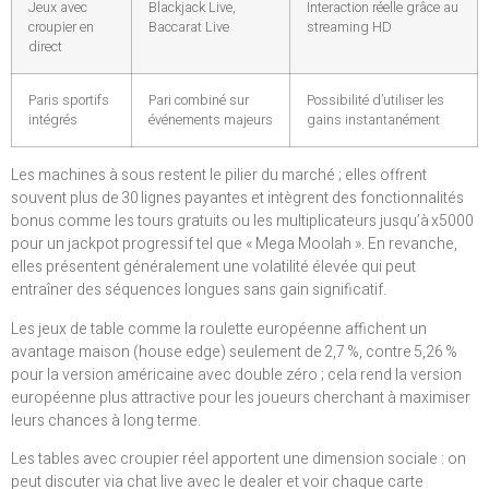
Jeux avec
Blackjack Live,
Interaction réelle grâce au
croupier en
Baccarat Live
streaming HD
direct
Paris sportifs
Pari combiné sur
Possibilité d’utiliser les
intégrés
événements majeurs
gains instantanément
Les machines à sous restent le pilier du marché ; elles offrent
souvent plus de 30 lignes payantes et intègrent des fonctionnalités
bonus comme les tours gratuits ou les multiplicateurs jusqu’à x5000
pour un jackpot progressif tel que « Mega Moolah ». En revanche,
elles présentent généralement une volatilité élevée qui peut
entraîner des séquences longues sans gain significatif.
Les jeux de table comme la roulette européenne affichent un
avantage maison (house edge) seulement de 2,7 %, contre 5,26 %
pour la version américaine avec double zéro ; cela rend la version
européenne plus attractive pour les joueurs cherchant à maximiser
leurs chances à long terme.
Les tables avec croupier réel apportent une dimension sociale : on
peut discuter via chat live avec le dealer et voir chaque carte