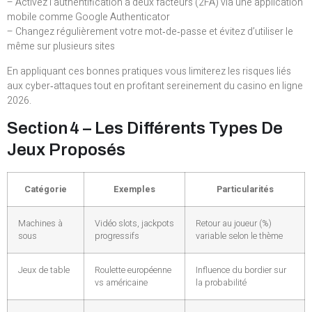
– Activez l’authentification à deux facteurs (2FA) via une application
mobile comme Google Authenticator
– Changez régulièrement votre mot‑de‑passe et évitez d’utiliser le
même sur plusieurs sites
En appliquant ces bonnes pratiques vous limiterez les risques liés
aux cyber‑attaques tout en profitant sereinement du casino en ligne
2026.
Section 4 – Les Différents Types De
Jeux Proposés
Catégorie
Exemples
Particularités
Machines à
Vidéo slots, jackpots
Retour au joueur (%)
sous
progressifs
variable selon le thème
Jeux de table
Roulette européenne
Influence du bordier sur
vs américaine
la probabilité