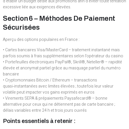
d’établir un budget dédié aux promotions afin d’éviter toute tentation
excessive liée aux exigences élevées.
Section 6 – Méthodes De Paiement
Sécurisées
Aperçu des options populaires en France :
• Cartes bancaires Visa/MasterCard – traitement instantané mais
parfois soumis à frais supplémentaires selon l’opérateur du casino
• Portefeuilles électroniques PayPal®, Skrill®, Neteller® – rapidité
élevée et anonymat partiel grâce au masquage partiel du numéro
bancaire
• Cryptomonnaies Bitcoin / Ethereum – transactions
quasi‑instantanées avec limites élevées ; toutefois leur valeur
volatile peut impacter vos gains exprimés en euros
• Virements SEPA & prépaiements Paysafecard® – bonne
alternative pour ceux qui ne détiennent pas de carte bancaire ;
délais variables entre 24 h et trois jours ouvrés
Points essentiels à retenir :