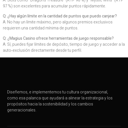
A: Slots como “Dragon’s Treasure” (RTP 98 %) y “Mystic Wins” (RTP
97 %) son excelentes para acumular puntos rápidamente.
Q: ¿Hay algún límite en la cantidad de puntos que puedo canjear?
A: No hay un límite máximo, pero algunos premios exclusivos
requieren una cantidad mínima de puntos.
Q: ¿Magius Casino ofrece herramientas de juego responsable?
A: Sí, puedes fijar límites de depósito, tiempo de juego y acceder a la
auto‑exclusión directamente desde tu perfil.
Diseñemos, e implementemos tu cultura organizacional,
como esa palanca que ayudará a alinear la estrategia y los
propósitos hacia la sostenibilidad y los cambios
generacionales.