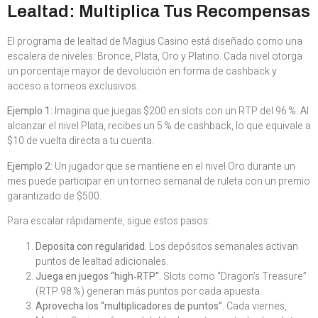
Lealtad: Multiplica Tus Recompensas
El programa de lealtad de Magius Casino está diseñado como una
escalera de niveles: Bronce, Plata, Oro y Platino. Cada nivel otorga
un porcentaje mayor de devolución en forma de cashback y
acceso a torneos exclusivos.
Ejemplo 1:
Imagina que juegas $200 en slots con un RTP del 96 %. Al
alcanzar el nivel Plata, recibes un 5 % de cashback, lo que equivale a
$10 de vuelta directa a tu cuenta.
Ejemplo 2:
Un jugador que se mantiene en el nivel Oro durante un
mes puede participar en un torneo semanal de ruleta con un premio
garantizado de $500.
Para escalar rápidamente, sigue estos pasos:
Deposita con regularidad.
Los depósitos semanales activan
puntos de lealtad adicionales.
Juega en juegos “high‑RTP”.
Slots como “Dragon’s Treasure”
(RTP 98 %) generan más puntos por cada apuesta.
Aprovecha los “multiplicadores de puntos”.
Cada viernes,