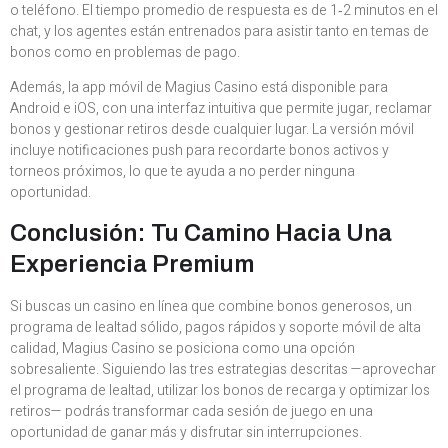
o teléfono. El tiempo promedio de respuesta es de 1‑2 minutos en el
chat, y los agentes están entrenados para asistir tanto en temas de
bonos como en problemas de pago.
Además, la app móvil de Magius Casino está disponible para
Android e iOS, con una interfaz intuitiva que permite jugar, reclamar
bonos y gestionar retiros desde cualquier lugar. La versión móvil
incluye notificaciones push para recordarte bonos activos y
torneos próximos, lo que te ayuda a no perder ninguna
oportunidad.
Conclusión: Tu Camino Hacia Una
Experiencia Premium
Si buscas un casino en línea que combine bonos generosos, un
programa de lealtad sólido, pagos rápidos y soporte móvil de alta
calidad, Magius Casino se posiciona como una opción
sobresaliente. Siguiendo las tres estrategias descritas —aprovechar
el programa de lealtad, utilizar los bonos de recarga y optimizar los
retiros— podrás transformar cada sesión de juego en una
oportunidad de ganar más y disfrutar sin interrupciones.