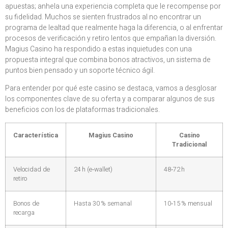
apuestas; anhela una experiencia completa que le recompense por
su fidelidad. Muchos se sienten frustrados al no encontrar un
programa de lealtad que realmente haga la diferencia, o al enfrentar
procesos de verificación y retiro lentos que empañan la diversión.
Magius Casino ha respondido a estas inquietudes con una
propuesta integral que combina bonos atractivos, un sistema de
puntos bien pensado y un soporte técnico ágil.
Para entender por qué este casino se destaca, vamos a desglosar
los componentes clave de su oferta y a comparar algunos de sus
beneficios con los de plataformas tradicionales.
Característica
Magius Casino
Casino
Tradicional
Velocidad de
24 h (e‑wallet)
48‑72 h
retiro
Bonos de
Hasta 30 % semanal
10‑15 % mensual
recarga