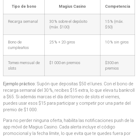
Tipo de bono
Magius Casino
Competencia
Recarga semanal
30 % sobre el depósito
15 % (máx.
(máx. $100)
$50)
Bono de
25 % + 20 giros
10 % sin giros
cumpleaños
Torneo mensual de
$1 000 en premios
$300 en
slots
premios
Ejemplo práctico:
Supón que depositas $50 el lunes. Con el bono de
recarga semanal del 30 %, recibes $15 extra, lo que eleva tu bankroll
a $65. Si además marcas el día del torneo de slots el viernes,
puedes usar esos $15 para participar y competir por una parte del
premio de $1 000.
Para no perder ninguna oferta, habilita las notificaciones push de la
app móvil de Magius Casino. Cada alerta incluye el código
promocional y la fecha límite, lo que evita que te quedes fuera por