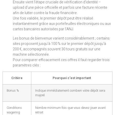
Ensuite vient l’étape cruciale de vérification d’identité –
upload d’une pièce officielle et parfois une facture récente
afin de lutter contre la fraude financière.
Une fois validée, le premier dépôt peut être réalisé
instantanément grâce aux portefeuilles électroniques ou aux
cartes bancaires autorisées par l’ANJ.
Les bonus de bienvenue varient considérablement ; certains
sites proposent jusqu’à 100 % sur le premier dépôt jusqu’à
200 €, accompagnés souvent 30 tours gratuits sur une
machine sélectionnée.
Pour comparer efficacement ces offres il faut regarder trois
paramètres clés :
Critère
Pourquoi c’est important
Bonus %
Indique immédiatement combien votre dépôt sera
majoré
Conditions
Nombre minimum fois que vous devez jouer avant
wagering
retrait