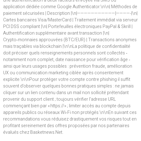
une authentification à deux facteurs envoyée via SMS ou
application dédiée comme Google Authenticator.\n\n| Méthodes de
paiement sécurisées | Description |\n|———————————|————-|\n|
Cartes bancaires Visa/MasterCard | Traitement immédiat via serveur
PCI DSS compliant |\n| Portefeuilles électroniques PayPal & Skrill |
Authentification supplémentaire avant transaction |\n|
Crypto‑monnaies approuvées (BTC/EUR) | Transactions anonymes
mais traçables via blockchain |\n\nLa politique de confidentialité
doit préciser quels renseignements personnels sont collectés ‑
notamment nom complet, date naissance pour vérification âge ‑
ainsi que leurs usages possibles : prévention fraude, amélioration
UX ou communication marketing ciblée après consentement
explicite.\n\nPour protéger votre compte contre phishing il suffit
souvent d’observer quelques bonnes pratiques simples : ne jamais
cliquer sur un lien contenu dans un mail non sollicité prétendant
provenir du support client ; toujours vérifier l’adresse URL
commençant bien par « https://» ; limiter accès au compte depuis
appareils publics ou réseaux Wi‑Fi non protégés.\n\nEn suivant ces
recommandations vous réduisez drastiquement vos risques tout en
profitant sereinement des offres proposées par nos partenaires
évalués chez Basketnews.Net.