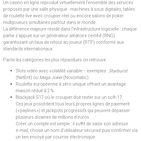
Un casino en ligne reproduit virtuellement l’ensemble des services
proposés par une salle physique : machines à sous digitales, tables
de roulette live avec croupier réel ou encore salons de poker
multijoueurs simultanés partout dans le monde.
La différence majeure réside dans l’infrastructure logicielle : chaque
partie s’appuie sur un générateur aléatoire certifié (RNG)
garantissant un taux de retour au joueur (RTP) conforme aux
standards internationaux.
Parmi les catégories les plus répandues on retrouve :
Slots vidéo avec volatilité variable – exemples :
Starburst
(NetEnt) ou
Mega Joker
(Novomatic).
Roulette européenne à zéro unique offrant un avantage
maison réduit à 2 %.
Blackjack S17 où le croupier doit rester sur un soft‑17.
Ces jeux possèdent tous leurs propres lignes de paiement
(« paylines ») et jackpots progressifs qui peuvent dépasser
plusieurs dizaines de millions d’euros.
Créer un compte est simple : il suffit de saisir son adresse
e‑mail, choisir un nom d’utilisateur sécurisé puis confirmer via
un lien envoyé par courrier électronique.