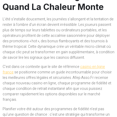
Quand La Chaleur Monte
L’été s’installe doucement, les journées s’allongent et la tentation de
rester à l’ombre d’un écran devient irrésistible. Les joueurs passent
plus de temps sur leurs tablettes ou ordinateurs portables, et les
opérateurs profitent de cette accalmie saisonnière pour déployer
des promotions « hot », des bonus flamboyants et des tournois à
thème tropical. Cette dynamique crée un véritable micro‑climat où
chaque clic peut se transformer en gain supplémentaire, à condition
de savoir lire les signaux que les casinos diffusent.
C’est dans ce contexte que le site de référence
casino en ligne
france
se positionne comme un guide incontournable pour choisir
les meilleures offres légales et sécurisées. Afep Asso.Fr recense
chaque nouveau casino en ligne, chaque programme de fidélité et
chaque condition de retrait instantané afin que vous puissiez
comparer rapidement les options disponibles sur le marché
français.
Planifier votre été autour des programmes de fidélité n’est pas
qu’une question de chance : c’est une stratégie qui transforme un