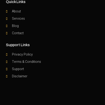
Quick Links
About
Services
Blog
Contact
Support Links
Privacy Policy
Terms & Conditions
Support
Disclaimer