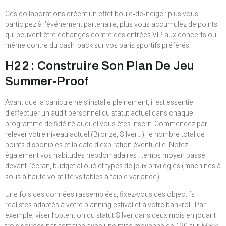
Ces collaborations créent un effet boule‑de‑neige : plus vous
participez à l’événement partenaire, plus vous accumulez de points
qui peuvent être échangés contre des entrées VIP aux concerts ou
même contre du cash‑back sur vos paris sportifs préférés.
H2 2 : Construire Son Plan De Jeu
Summer‑proof
Avant que la canicule ne s’installe pleinement, il est essentiel
d’effectuer un audit personnel du statut actuel dans chaque
programme de fidélité auquel vous êtes inscrit. Commencez par
relever votre niveau actuel (Bronze, Silver…), le nombre total de
points disponibles et la date d’expiration éventuelle. Notez
également vos habitudes hebdomadaires : temps moyen passé
devant l’écran, budget alloué et types de jeux privilégiés (machines à
sous à haute volatilité vs tables à faible variance).
Une fois ces données rassemblées, fixez-vous des objectifs
réalistes adaptés à votre planning estival et à votre bankroll. Par
exemple, viser l’obtention du statut Silver dans deux mois en jouant