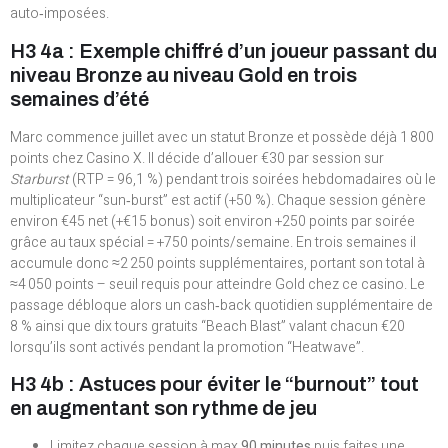
auto‑imposées.
H3 4a : Exemple chiffré d’un joueur passant du
niveau Bronze au niveau Gold en trois
semaines d’été
Marc commence juillet avec un statut Bronze et possède déjà 1 800
points chez Casino X. Il décide d’allouer €30 par session sur
Starburst
(RTP = 96,1 %) pendant trois soirées hebdomadaires où le
multiplicateur “sun‑burst” est actif (+50 %). Chaque session génère
environ €45 net (+€15 bonus) soit environ +250 points par soirée
grâce au taux spécial = +750 points/semaine. En trois semaines il
accumule donc ≈2 250 points supplémentaires, portant son total à
≈4 050 points – seuil requis pour atteindre Gold chez ce casino. Le
passage débloque alors un cash‑back quotidien supplémentaire de
8 % ainsi que dix tours gratuits “Beach Blast” valant chacun €20
lorsqu’ils sont activés pendant la promotion “Heatwave”.
H3 4b : Astuces pour éviter le “burnout” tout
en augmentant son rythme de jeu
Limitez chaque session à max
90 minutes
puis faites une