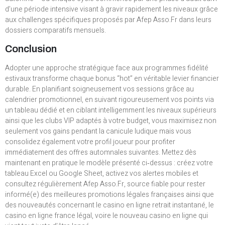
d’une période intensive visant à gravir rapidement les niveaux grâce
aux challenges spécifiques proposés par Afep Asso.Fr dans leurs
dossiers comparatifs mensuels.
Conclusion
Adopter une approche stratégique face aux programmes fidélité
estivaux transforme chaque bonus “hot” en véritable levier financier
durable. En planifiant soigneusement vos sessions grâce au
calendrier promotionnel, en suivant rigoureusement vos points via
un tableau dédié et en ciblant intelligemment les niveaux supérieurs
ainsi que les clubs VIP adaptés à votre budget, vous maximisez non
seulement vos gains pendant la canicule ludique mais vous
consolidez également votre profil joueur pour profiter
immédiatement des offres automnales suivantes. Mettez dès
maintenant en pratique le modèle présenté ci‑dessus : créez votre
tableau Excel ou Google Sheet, activez vos alertes mobiles et
consultez régulièrement Afep Asso.Fr, source fiable pour rester
informé(e) des meilleures promotions légales françaises ainsi que
des nouveautés concernant le casino en ligne retrait instantané, le
casino en ligne france légal, voire le nouveau casino en ligne qui