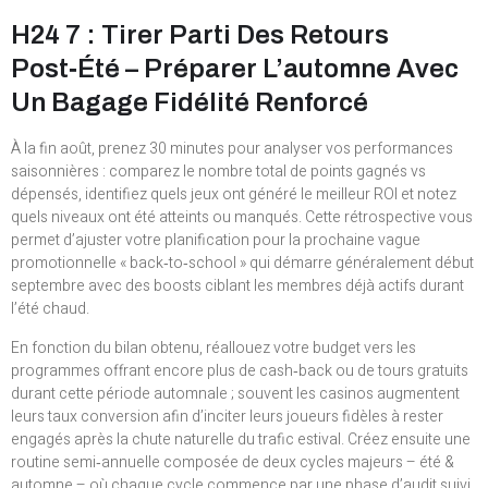
H24 7 : Tirer Parti Des Retours
Post‑été – Préparer L’automne Avec
Un Bagage Fidélité Renforcé
À la fin août, prenez 30 minutes pour analyser vos performances
saisonnières : comparez le nombre total de points gagnés vs
dépensés, identifiez quels jeux ont généré le meilleur ROI et notez
quels niveaux ont été atteints ou manqués. Cette rétrospective vous
permet d’ajuster votre planification pour la prochaine vague
promotionnelle « back‑to‑school » qui démarre généralement début
septembre avec des boosts ciblant les membres déjà actifs durant
l’été chaud.
En fonction du bilan obtenu, réallouez votre budget vers les
programmes offrant encore plus de cash‑back ou de tours gratuits
durant cette période automnale ; souvent les casinos augmentent
leurs taux conversion afin d’inciter leurs joueurs fidèles à rester
engagés après la chute naturelle du trafic estival. Créez ensuite une
routine semi‑annuelle composée de deux cycles majeurs – été &
automne – où chaque cycle commence par une phase d’audit suivi