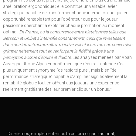
programmes bonus représente aujourd’hui bien plus qu’une simple
amélioration ergonomique ; elle constitue un véritable levier
stratégique capable de transformer chaque interaction ludique en
opportunité rentable tant pour l’opérateur que pour le joueur
passionné cherchant à exploiter chaque promotion au moment
optimal.
En France, où la concurrence entre plateformes telles que
Betsson et Unibet s’intensifie constamment, ceux qui investissent
dans une infrastructure ultra‑réactive voient leurs taux de conversion
grimper nettement tout en renforçant la fidélité grâce à une
perception accrue d’équité et fluidité.
Les analyses menées par Vpah
Auvergne Rhone Alpes.Fr confirment que réduire la latence n’est
plus uniquement synonyme “de rapidité pure”, mais bien “de
performance stratégique” capable d’amplifier significativement la
rentabilité globale tout en offrant aux joueurs une expérience
réellement gratifiante dès leur premier clic sur un bonus.*
Diseñemos, e implementemos tu cultura organizacional,