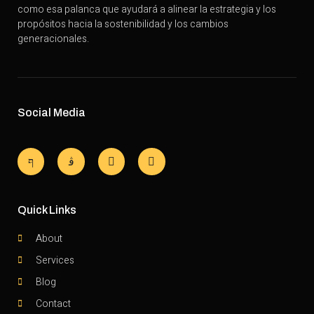
como esa palanca que ayudará a alinear la estrategia y los
propósitos hacia la sostenibilidad y los cambios
generacionales.
Social Media
Quick Links
About
Services
Blog
Contact