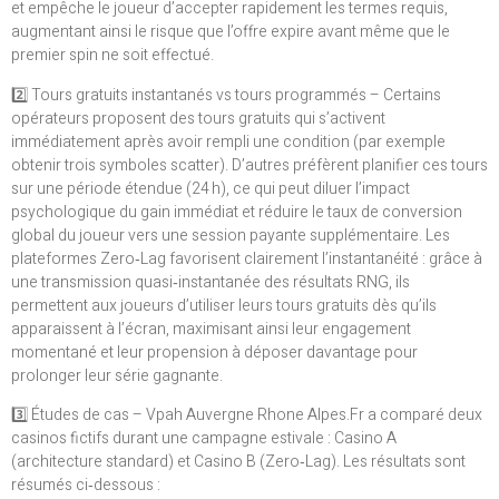
et empêche le joueur d’accepter rapidement les termes requis,
augmentant ainsi le risque que l’offre expire avant même que le
premier spin ne soit effectué.
2️⃣ Tours gratuits instantanés vs tours programmés – Certains
opérateurs proposent des tours gratuits qui s’activent
immédiatement après avoir rempli une condition (par exemple
obtenir trois symboles scatter). D’autres préfèrent planifier ces tours
sur une période étendue (24 h), ce qui peut diluer l’impact
psychologique du gain immédiat et réduire le taux de conversion
global du joueur vers une session payante supplémentaire. Les
plateformes Zero‑Lag favorisent clairement l’instantanéité : grâce à
une transmission quasi‑instantanée des résultats RNG, ils
permettent aux joueurs d’utiliser leurs tours gratuits dès qu’ils
apparaissent à l’écran, maximisant ainsi leur engagement
momentané et leur propension à déposer davantage pour
prolonger leur série gagnante.
3️⃣ Études de cas – Vpah Auvergne Rhone Alpes.Fr a comparé deux
casinos fictifs durant une campagne estivale : Casino A
(architecture standard) et Casino B (Zero‑Lag). Les résultats sont
résumés ci‑dessous :