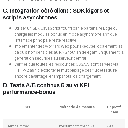
réponses critiques liées aux bonus instantanés.
C. Intégration côté client : SDK légers et
scripts asynchrones
Utiliser un SDK JavaScript fourni par le partenaire Edge qui
charge les modules bonus en mode asynchrone afin que
l’interface principale reste réactive
Implémenter des workers Web pour exécuter localement les
calculs non sensibles au RNG tout en délégant uniquement la
génération sécurisée au serveur central
Vérifier que toutes les ressources CSS/JS sont servies via
HTTP/2 afin d’exploiter le multiplexage des flux et réduire
encore davantage le temps total de chargement
D. Tests A/B continus & suivi KPI
performance‑bonus
KPI
Méthode de mesure
Objectif
idéal
Temps moyen
Timestamp front‑end vs
< 4 s