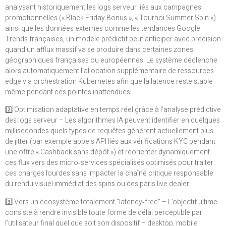
analysant historiquement les logs serveur liés aux campagnes
promotionnelles (« Black Friday Bonus », « Tournoi Summer Spin »)
ainsi que les données externes comme les tendances Google
Trends françaises, un modèle prédictif peut anticiper avec précision
quand un afflux massif va se produire dans certaines zones
géographiques françaises ou européennes. Le système déclenche
alors automatiquement l’allocation supplémentaire de ressources
edge via orchestration Kubernetes afin que la latence reste stable
même pendant ces pointes inattendues.​
2️⃣ Optimisation adaptative en temps réel grâce à l’analyse prédictive
des logs serveur – Les algorithmes IA peuvent identifier en quelques
millisecondes quels types de requêtes génèrent actuellement plus
de jitter (par exemple appels API liés aux vérifications KYC pendant
une offre « Cashback sans dépôt ») et réorienter dynamiquement
ces flux vers des micro‑services spécialisés optimisés pour traiter
ces charges lourdes sans impacter la chaîne critique responsable
du rendu visuel immédiat des spins ou des paris live dealer.​
3️⃣ Vers un écosystème totalement “latency‑free” – L’objectif ultime
consiste à rendre invisible toute forme de délai perceptible par
l’utilisateur final quel que soit son dispositif – desktop, mobile