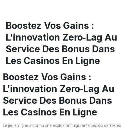
Boostez Vos Gains :
L’innovation Zero‑Lag Au
Service Des Bonus Dans
Les Casinos En Ligne
Boostez Vos Gains :
L’innovation Zero‑Lag Au
Service Des Bonus Dans
Les Casinos En Ligne
Le jeu en ligne a connu une explosion fulgurante ces dix dernières