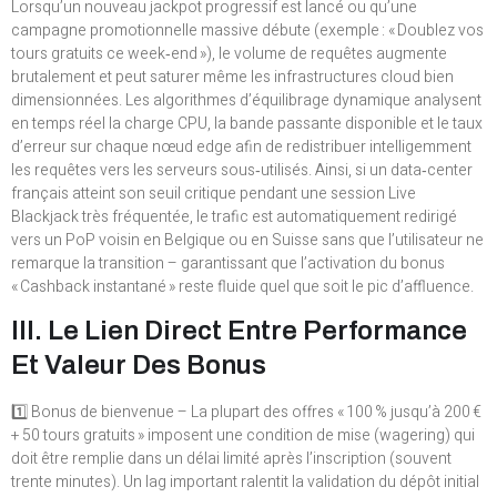
Lorsqu’un nouveau jackpot progressif est lancé ou qu’une
campagne promotionnelle massive débute (exemple : « Doublez vos
tours gratuits ce week‑end »), le volume de requêtes augmente
brutalement et peut saturer même les infrastructures cloud bien
dimensionnées. Les algorithmes d’équilibrage dynamique analysent
en temps réel la charge CPU, la bande passante disponible et le taux
d’erreur sur chaque nœud edge afin de redistribuer intelligemment
les requêtes vers les serveurs sous‑utilisés. Ainsi, si un data‑center
français atteint son seuil critique pendant une session Live
Blackjack très fréquentée, le trafic est automatiquement redirigé
vers un PoP voisin en Belgique ou en Suisse sans que l’utilisateur ne
remarque la transition – garantissant que l’activation du bonus
« Cashback instantané » reste fluide quel que soit le pic d’affluence.
III. Le Lien Direct Entre Performance
Et Valeur Des Bonus
1️⃣ Bonus de bienvenue – La plupart des offres « 100 % jusqu’à 200 €
+ 50 tours gratuits » imposent une condition de mise (wagering) qui
doit être remplie dans un délai limité après l’inscription (souvent
trente minutes). Un lag important ralentit la validation du dépôt initial