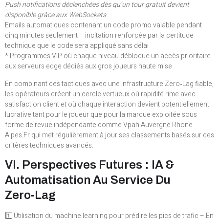
Push notifications déclenchées dès qu’un tour gratuit devient
disponible grâce aux WebSockets
Emails automatiques contenant un code promo valable pendant
cinq minutes seulement – incitation renforcée par la certitude
technique que le code sera appliqué sans délai
* Programmes VIP où chaque niveau débloque un accès prioritaire
aux serveurs edge dédiés aux gros joueurs haute mise
En combinant ces tactiques avec une infrastructure Zero‑Lag fiable,
les opérateurs créent un cercle vertueux où rapidité rime avec
satisfaction client et où chaque interaction devient potentiellement
lucrative tant pour le joueur que pour la marque exploitée sous
forme de revue indépendante comme Vpah Auvergne Rhone
Alpes.Fr qui met régulièrement à jour ses classements basés sur ces
critères techniques avancés.​
VI. Perspectives Futures : IA &
Automatisation Au Service Du
Zero‑Lag
1️⃣ Utilisation du machine learning pour prédire les pics de trafic – En