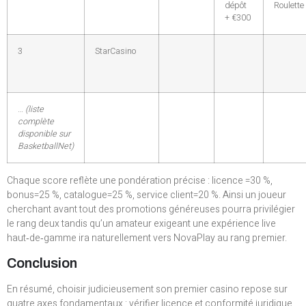
dépôt
Roulette
+ €300
3
StarCasino
…
(liste
complète
disponible sur
BasketballNet)
Chaque score reflète une pondération précise : licence =30 %,
bonus=25 %, catalogue=25 %, service client=20 %. Ainsi un joueur
cherchant avant tout des promotions généreuses pourra privilégier
le rang deux tandis qu’un amateur exigeant une expérience live
haut‑de‑gamme ira naturellement vers NovaPlay au rang premier.
Conclusion
En résumé, choisir judicieusement son premier casino repose sur
quatre axes fondamentaux : vérifier licence et conformité juridique,