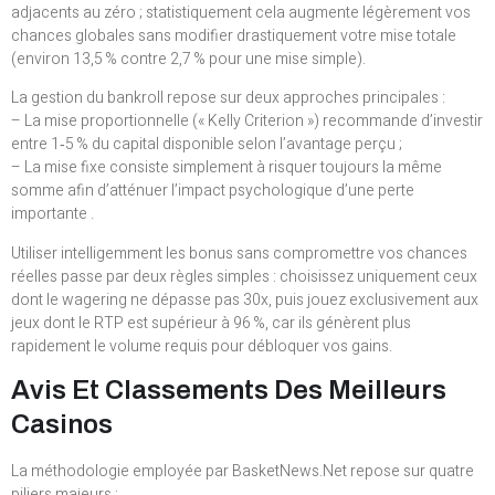
adjacents au zéro ; statistiquement cela augmente légèrement vos
chances globales sans modifier drastiquement votre mise totale
(environ 13,5 % contre 2,7 % pour une mise simple).
La gestion du bankroll repose sur deux approches principales :
– La mise proportionnelle (« Kelly Criterion ») recommande d’investir
entre 1‑5 % du capital disponible selon l’avantage perçu ;
– La mise fixe consiste simplement à risquer toujours la même
somme afin d’atténuer l’impact psychologique d’une perte
importante .
Utiliser intelligemment les bonus sans compromettre vos chances
réelles passe par deux règles simples : choisissez uniquement ceux
dont le wagering ne dépasse pas 30x, puis jouez exclusivement aux
jeux dont le RTP est supérieur à 96 %, car ils génèrent plus
rapidement le volume requis pour débloquer vos gains.
Avis Et Classements Des Meilleurs
Casinos
La méthodologie employée par BasketNews.Net repose sur quatre
piliers majeurs :