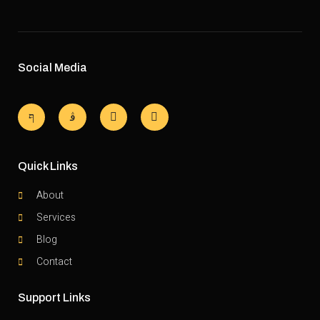
Social Media
Quick Links
About
Services
Blog
Contact
Support Links