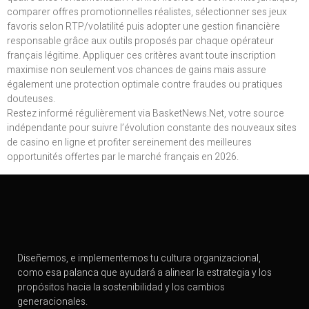
comparer offres promotionnelles réalistes, sélectionner ses jeux
favoris selon RTP/volatilité puis adopter une gestion financière
responsable grâce aux outils proposés par chaque opérateur
français légitime. Appliquer ces critères avant toute inscription
maximise non seulement vos chances de gains mais assure
également une protection optimale contre fraudes ou pratiques
douteuses.
Restez informé régulièrement via BasketNews.Net, votre source
indépendante pour suivre l’évolution constante des nouveaux sites
de casino en ligne et profiter sereinement des meilleures
opportunités offertes par le marché français en 2026.
Diseñemos, e implementemos tu cultura organizacional,
como esa palanca que ayudará a alinear la estrategia y los
propósitos hacia la sostenibilidad y los cambios
generacionales.