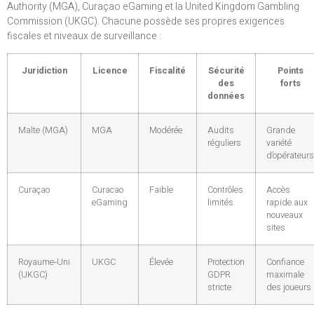
Authority (MGA), Curaçao eGaming et la United Kingdom Gambling
Commission (UKGC). Chacune possède ses propres exigences
fiscales et niveaux de surveillance :
Juridiction
Licence
Fiscalité
Sécurité
Points
des
forts
données
Malte (MGA)
MGA
Modérée
Audits
Grande
réguliers
variété
d’opérateurs
Curaçao
Curacao
Faible
Contrôles
Accès
eGaming
limités
rapide aux
nouveaux
sites
Royaume‑Uni
UKGC
Élevée
Protection
Confiance
(UKGC)
GDPR
maximale
stricte
des joueurs