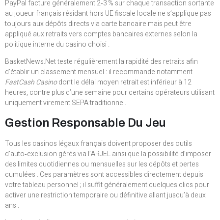
PayPal facture généralement 2‑3 % sur chaque transaction sortante
au joueur français résidant hors UE fiscale locale ne s’applique pas
toujours aux dépôts directs via carte bancaire mais peut être
appliqué aux retraits vers comptes bancaires externes selon la
politique interne du casino choisi .
BasketNews.Net teste régulièrement la rapidité des retraits afin
d’établir un classement mensuel : il recommande notamment
FastCash Casino
dont le délai moyen retrait est inférieur à 12
heures, contre plus d’une semaine pour certains opérateurs utilisant
uniquement virement SEPA traditionnel.
Gestion Responsable Du Jeu
Tous les casinos légaux français doivent proposer des outils
d’auto‑exclusion gérés via l’ARJEL ainsi que la possibilité d’imposer
des limites quotidiennes ou mensuelles sur les dépôts et pertes
cumulées . Ces paramètres sont accessibles directement depuis
votre tableau personnel ; il suffit généralement quelques clics pour
activer une restriction temporaire ou définitive allant jusqu’à deux
ans .