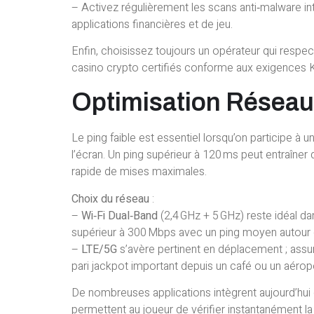
– Activez régulièrement les scans anti‑malware int
applications financières et de jeu.
Enfin, choisissez toujours un opérateur qui respec
casino crypto certifiés conforme aux exigences 
Optimisation Réseau
Le ping faible est essentiel lorsqu’on participe à u
l’écran. Un ping supérieur à 120 ms peut entraîner 
rapide de mises maximales.
Choix du réseau
:
–
Wi‑Fi Dual‑Band
(2,4 GHz + 5 GHz) reste idéal da
supérieur à 300 Mbps avec un ping moyen autour
–
LTE/5G
s’avère pertinent en déplacement ; assu
pari jackpot important depuis un café ou un aérop
De nombreuses applications intègrent aujourd’hui d
permettent au joueur de vérifier instantanément la