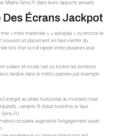
ar Maitre Gims.Fr dans leurs rapports annuels.
e Des Écrans Jackpot
omme « mise maximale », « autoplay » ou encore le
ent souvent un placement en haut‑centre du
 lors d’un scroll rapide entre plusieurs jeux
nt solaire et mode nuit où toutes les lumières
ession tardive dans le métro parisien par exemple.
t intégré au slider horizontal du montant misé.
ulsifs ; variante B réduit toutefois le taux
 Gims.Fr).
animation circulaire augmente l’engagement visuel
p.
une expérience où chaque interaction est