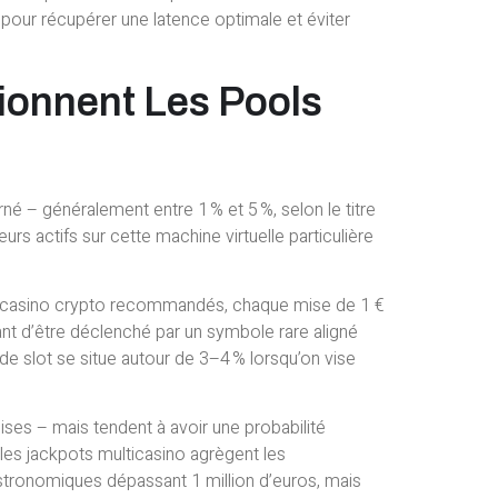
 pour récupérer une latence optimale et éviter
ionnent Les Pools
é – généralement entre 1 % et 5 %, selon le titre
s actifs sur cette machine virtuelle particulière
rs casino crypto recommandés, chaque mise de 1 €
ant d’être déclenché par un symbole rare aligné
de slot se situe autour de 3–4 % lorsqu’on vise
ises – mais tendent à avoir une probabilité
les jackpots multicasino agrègent les
astronomiques dépassant 1 million d’euros, mais