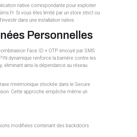
lication native correspondante pour exploiter
Fr. Si vous êtes limité par un store strict ou
nvestir dans une installation native.
nnées Personnelles
 la combinaison Face ID + OTP envoyé par SMS
e PIN dynamique renforce la barrière contre les
y, éliminant ainsi la dépendance au réseau
e phrase mnémonique stockée dans le Secure
 session. Cette approche empêche même un
versions modifiées contenant des backdoors