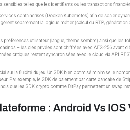
nsibles telles que les identifiants ou les transactions financiè
‑services containerisés (Docker/Kubernetes) afin de scaler dyna
 gèrent séparément la logique métier (calcul du RTP, génération al
les préférences utilisateur (langue, thème sombre) ainsi que les t
casinos – les clés privées sont chiffrées avec AES‑256 avant d’ê
nées critiques restent synchronisées avec le cloud via API REST
ial sur la fluidité du jeu. Un SDK bien optimisé minimise le nombr
oueur. Par exemple, le SDK de paiement par carte bancaire de Strip
ndis que les SDK crypto comme BitPay permettent un swap instan
plateforme : Android Vs IO