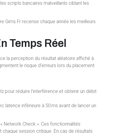
s scripts bancaires malveillants ciblant les
itre Gims.Fr recense chaque année les meilleurs
En Temps Réel
ce la perception du résultat aléatoire affiché à
ugmentent le risque d’erreurs lors du placement
 pour réduire l’interférence et obtenir un débit
 latence inférieure à 50 ms avant de lancer un
e « Network Check ». Ces fonctionnalités
t chaque session critique. En cas de résultats