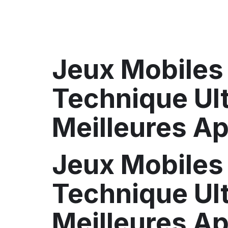
Jeux Mobiles 
Technique Ult
Meilleures A
Jeux Mobiles 
Technique Ult
Meilleures A