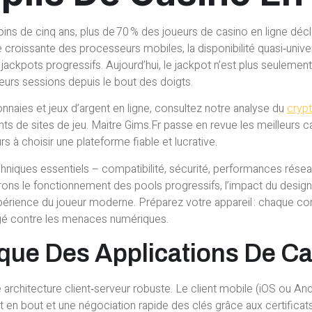
moins de cinq ans, plus de 70 % des joueurs de casino en ligne déc
 croissante des processeurs mobiles, la disponibilité quasi‑univer
jackpots progressifs. Aujourd’hui, le jackpot n’est plus seulement u
leurs sessions depuis le bout des doigts.
naies et jeux d’argent en ligne, consultez notre analyse du
cryp
s de sites de jeu. Maitre Gims.Fr passe en revue les meilleurs c
rs à choisir une plateforme fiable et lucrative.
hniques essentiels – compatibilité, sécurité, performances réseau
ns le fonctionnement des pools progressifs, l’impact du design U
périence du joueur moderne. Préparez votre appareil : chaque co
égé contre les menaces numériques.
que Des Applications De Ca
architecture client‑serveur robuste. Le client mobile (iOS ou And
ut en bout et une négociation rapide des clés grâce aux certific