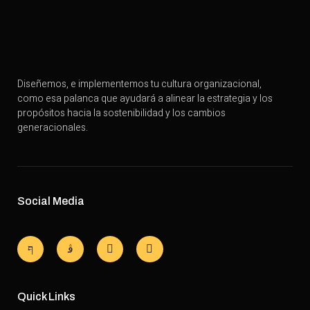
Diseñemos, e implementemos tu cultura organizacional,
como esa palanca que ayudará a alinear la estrategia y los
propósitos hacia la sostenibilidad y los cambios
generacionales.
Social Media
Quick Links