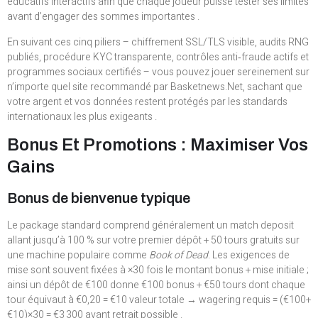
éducatifs interactifs afin que chaque joueur puisse tester ses limites
avant d’engager des sommes importantes .
En suivant ces cinq piliers – chiffrement SSL/TLS visible, audits RNG
publiés, procédure KYC transparente, contrôles anti‑fraude actifs et
programmes sociaux certifiés – vous pouvez jouer sereinement sur
n’importe quel site recommandé par Basketnews.Net, sachant que
votre argent et vos données restent protégés par les standards
internationaux les plus exigeants .
Bonus Et Promotions : Maximiser Vos
Gains
Bonus de bienvenue typique
Le package standard comprend généralement un match deposit
allant jusqu’à 100 % sur votre premier dépôt + 50 tours gratuits sur
une machine populaire comme
Book of Dead
. Les exigences de
mise sont souvent fixées à ×30 fois le montant bonus + mise initiale ;
ainsi un dépôt de €100 donne €100 bonus + €50 tours dont chaque
tour équivaut à €0,20 = €10 valeur totale → wagering requis = (€100+
€10)×30 = €3 300 avant retrait possible .