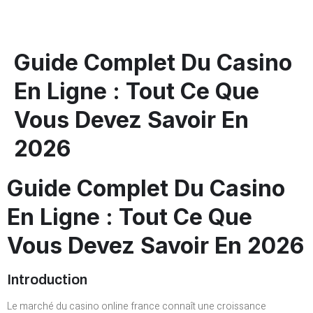
Guide Complet Du Casino
En Ligne : Tout Ce Que
Vous Devez Savoir En
2026
Guide Complet Du Casino
En Ligne : Tout Ce Que
Vous Devez Savoir En 2026
Introduction
Le marché du casino online france connaît une croissance