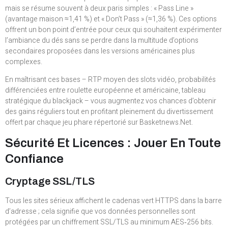
mais se résume souvent à deux paris simples : « Pass Line »
(avantage maison ≈1,41 %) et « Don’t Pass » (≈1,36 %). Ces options
offrent un bon point d’entrée pour ceux qui souhaitent expérimenter
l’ambiance du dés sans se perdre dans la multitude d’options
secondaires proposées dans les versions américaines plus
complexes.
En maîtrisant ces bases – RTP moyen des slots vidéo, probabilités
différenciées entre roulette européenne et américaine, tableau
stratégique du blackjack – vous augmentez vos chances d’obtenir
des gains réguliers tout en profitant pleinement du divertissement
offert par chaque jeu phare répertorié sur Basketnews.Net.
Sécurité Et Licences : Jouer En Toute
Confiance
Cryptage SSL/TLS
Tous les sites sérieux affichent le cadenas vert HTTPS dans la barre
d’adresse ; cela signifie que vos données personnelles sont
protégées par un chiffrement SSL/TLS au minimum AES‑256 bits.