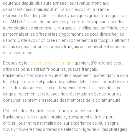
soutenue depuis plusieurs années ; les revenus mondiaux
dépassent désormais les 30 milliards d’euros, et la France
représente l’un des pôles les plus dynamiques grâce à la régulation
de l’ANJ et à l’essor du mobile. Les plateformes s’appuient sur des
technologies de streaming ultra‑rapide, l’intelligence artificielle pour
personnaliser les offres et les cryptomonnaies pour diversifier les
dépôts. Cette évolution crée un environnement à la fois plus attractif
et plus exigeant pour les joueurs français qui recherchent sécurité
et transparence.
Découvrez le
nouveau casino en ligne
qui vient d’être lancé et qui
offre des bonus attractifs pour les joueurs français.
Basketnews.Net, site de revue et de classement indépendant, a déjà
testé la plateforme et publie une analyse détaillée des conditions de
mise, du catalogue de jeux et du service client. Le lien ci‑dessus
dirige directement vers la page de présentation où vous pourrez
consulter les premiers retours des membres de la communauté.
L’objectif de cet article est de fournir aux lecteurs de
Basketnews.Net un guide pratique, transparent et à jour pour
choisir, jouer et rester maître de leur expérience de jeu en ligne.
Vous y trouverez des critères de sélection rigoureux, des stratégies