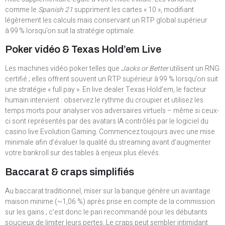
comme le
Spanish 21
suppriment les cartes « 10 », modifiant
légèrement les calculs mais conservant un RTP global supérieur
à 99 % lorsqu’on suit la stratégie optimale.
Poker vidéo & Texas Hold’em Live
Les machines vidéo poker telles que
Jacks or Better
utilisent un RNG
certifié ; elles offrent souvent un RTP supérieur à 99 % lorsqu’on suit
une stratégie « full pay ». En live dealer Texas Hold’em, le facteur
humain intervient : observez le rythme du croupier et utilisez les
temps morts pour analyser vos adversaires virtuels – même si ceux-
ci sont représentés par des avatars IA contrôlés par le logiciel du
casino live Evolution Gaming. Commencez toujours avec une mise
minimale afin d’évaluer la qualité du streaming avant d’augmenter
votre bankroll sur des tables à enjeux plus élevés.
Baccarat & craps simplifiés
Au baccarat traditionnel, miser sur la banque génère un avantage
maison minime (~1,06 %) après prise en compte de la commission
sur les gains ; c’est donc le pari recommandé pour les débutants
soucieux de limiter leurs pertes. Le craps peut sembler intimidant