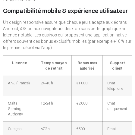
Compatibilité mobile & expérience utilisateur
Un design responsive assure que chaque jeu s’adapte aux écrans
Android, iOS ou aux navigateurs desktop sans perte graphique ni
latence notable. Les casinos qui proposent une application native
offrent souvent des bonus exclusifs mobiles (par exemple +10 % sur
le premier dépôt via l’app).
Licence
Temps moyen
Bonus max
Support
de retrait
autorisé
client
ANJ (France)
24‑48 h
€1 000
Chat +
téléphone
Malta
12‑24 h
€2 000
Chat
Gaming
uniquement
Authority
Curaçao
≤72 h
€500
Email