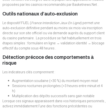
proposées par les casinos recommandés par Basketnews.Net .
Outils nationaux d’auto‑exclusion
Le dispositif FIJEL (
France Interdiction Jeux En Ligne
) permet une
auto‑exclusion définitive pendant au moins six mois via inscription
directe sur son site officiel ou via demande auprès du support client
du casino partenaire . La procédure se fait habituellement en trois
étapes simples : formulaire en ligne → validation identité → blocage
effectif du compte sous 48 heures .
Détection précoce des comportements à
risque
Les indicateurs clés comprennent :
Augmentation soudaine (>30 %) du montant moyen misé
Sessions nocturnes prolongées (>3 heures entre minuit et 4
h)
Multiplication des dépôts successifs sans gain notable
Lorsque ces signaux apparaissent dans vos historiques personnels ,
activez immédiatement l’une des fonctions précédentes ou