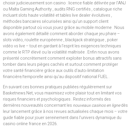
choisir judicieusement son casino : licence fiable délivrée par l’ANJ
ou Malta Gaming Authority , audits RNG certifiés , catalogue riche
incluant slots haute volatilité et tables live dealer évolutives ,
méthodes bancaires sécurisées ainsi qu’un support client
disponible partout où vous jouez grâce au mobile moderne . Nous
avons également détaillé comment aborder chaque jeu phare –
slots vidéo, roulette européenne , blackjack stratégique , poker
vidéo vs live – tout en gardant à l’esprit les exigences techniques
comme le RTP élevé ou la volatilité maîtrisée . Enfin nous avons
présenté concrètement comment exploiter bonus attractifs sans
tomber dans leurs pièges cachés et surtout comment protéger
votre santé financière grâce aux outils d’auto‑limitation
financière/temporelle ainsi qu’au dispositif national FIJEL .
En suivant ces bonnes pratiques publiées régulièrement sur
Basketnews.Net, vous maximisez votre plaisir tout en limitant vos
risques financiers et psychologiques . Restez informés des
dernières nouveautés concernant les
nouveaux casinos en ligne
dès
leur lancement grâce à nos revues actualisées chaque mois – votre
guide fiable pour jouer sereinement dans l’univers dynamique du
casino online france en 2026.​