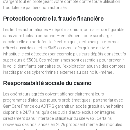
d’argent tout en protégeant votre compte contre toute utilisation
frauduleuse par tiers non autorisés.
Protection contre la fraude financière
Les limites automatiques – dépôt maximum journalier configurable
dans votre tableau personnel – empêchent toute surcharge
accidentelle du portefeuille électronique ; certaines plateformes
offrent aussi des alertes SMS ou e‑mail dès qu’une activité
inhabituelle est détectée (par exemple plusieurs dépôts consécutifs
supérieurs à €500). Ces mécanismes sont essentiels pour prévenir
le vol d’identifiants bancaires ou l’exploitation abusive des comptes
inactifs par des cybercriminels externes au casino lui‑même .
Responsabilité sociale du casino
Les opérateurs agréés doivent afficher clairement leurs
programmes d’aide aux joueurs problématiques : partenariat avec
GamCare France ou ADTPG garantit un accès gratuit à une hotline
disponible 24/7 ainsi qu’à des outils d’auto‑exclusion intégrés
directement dans l’interface utilisateur du site web . Certains
nouveaux casinos lancés en 2026 proposent même des modules