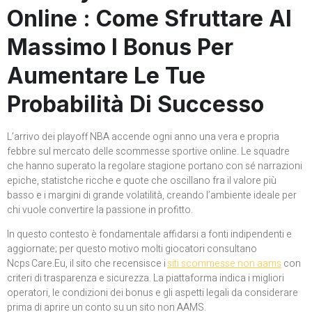
Online : Come Sfruttare Al
Massimo I Bonus Per
Aumentare Le Tue
Probabilità Di Successo
L’arrivo dei playoff NBA accende ogni anno una vera e propria
febbre sul mercato delle scommesse sportive online. Le squadre
che hanno superato la regolare stagione portano con sé narrazioni
epiche, statistche ricche e quote che oscillano fra il valore più
basso e i margini di grande volatilità, creando l’ambiente ideale per
chi vuole convertire la passione in profitto.
In questo contesto è fondamentale affidarsi a fonti indipendenti e
aggiornate; per questo motivo molti giocatori consultano
Ncps Care.Eu, il sito che recensisce i
siti scommesse non aams
con
criteri di trasparenza e sicurezza. La piattaforma indica i migliori
operatori, le condizioni dei bonus e gli aspetti legali da considerare
prima di aprire un conto su un sito non AAMS.