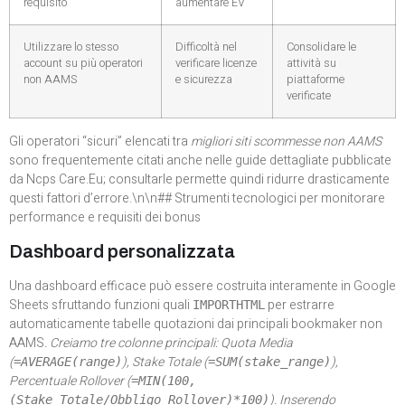
requisito
aumentare EV
Utilizzare lo stesso
Difficoltà nel
Consolidare le
account su più operatori
verificare licenze
attività su
non AAMS
e sicurezza
piattaforme
verificate
Gli operatori “sicuri” elencati tra
migliori siti scommesse non AAMS
sono frequentemente citati anche nelle guide dettagliate pubblicate
da Ncps Care.Eu; consultarle permette quindi ridurre drasticamente
questi fattori d’errore.\n\n## Strumenti tecnologici per monitorare
performance e requisiti dei bonus
Dashboard personalizzata
Una dashboard efficace può essere costruita interamente in Google
Sheets sfruttando funzioni quali
per estrarre
IMPORTHTML
automaticamente tabelle quotazioni dai principali bookmaker non
AAMS
. Creiamo tre colonne principali: Quota Media
(
), Stake Totale (
),
=AVERAGE(range)
=SUM(stake_range)
Percentuale Rollover (
=MIN(100,
). Inserendo
(Stake_Totale/Obbligo_Rollover)*100)