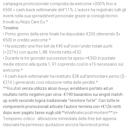
campagna promozionale composta da welcome ×200 % fino a
€500 + cash‑back settimanale dell‘11 %. L’autore ha registrato tutti gli
eventi nella sua spreadsheet personale grazie ai consigli tecnici
trovati su Ncps Care.Eu.*
Timeline
• Primo giorno della serie finale ha depositato €250 ottenendo $+
€500 in credito welcome.*
• Ha piazzato una free bet da €40 sull‘over/under totale punti
(>227½) con quota ​1,.88​. Vincita netta +€32.
• Durante le tre giornate successive ha speso ≈€350 in puntate
medie intorno alla quota ​1,.91​ coprendo così lo x15 necessario sul
welcome.*
• Il cash‑back settimanale ha restituito $38 sull‘ammontare perso ($−
€210 ) generando così riduzione netta delle perdite.*
**Risultati
senza utilizzo alcun бонус avrebbero portato ad un
risultato netto negativo pari circa ‑€190 basandosi sui singoli match-
up scelti secondo logica tradizionale “vincitore forte”. Con tutte le
componenti promozionali attivate l’autore termina con +€126 netti
dopo aver pagato tasse sugli utili.*\n\n
Analisi post-mortem**\n•
Tempismo critico : attivazione immediata della free bet appena
rilasciata ha permesso quotazioni ancora favorevoli prima