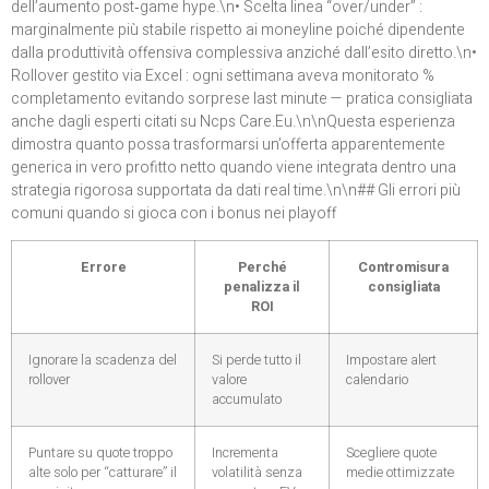
dell’aumento post‐game hype.\n• Scelta linea “over/under” :
marginalmente più stabile rispetto ai moneyline poiché dipendente
dalla produttività offensiva complessiva anziché dall’esito diretto.\n•
Rollover gestito via Excel : ogni settimana aveva monitorato %
completamento evitando sorprese last minute — pratica consigliata
anche dagli esperti citati su Ncps Care.Eu.\n\nQuesta esperienza
dimostra quanto possa trasformarsi un’offerta apparentemente
generica in vero profitto netto quando viene integrata dentro una
strategia rigorosa supportata da dati real time.\n\n## Gli errori più
comuni quando si gioca con i bonus nei playoff
Errore
Perché
Contromisura
penalizza il
consigliata
ROI
Ignorare la scadenza del
Si perde tutto il
Impostare alert
rollover
valore
calendario
accumulato
Puntare su quote troppo
Incrementa
Scegliere quote
alte solo per “catturare” il
volatilità senza
medie ottimizzate