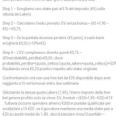
Step 1 – Scegliamo uno stake pari al 5 % del deposito (€5) sulla
vittoria dei Lakers.
Step 2 – Calcoliamo l’esito previsto: EV senza bonus = (€5 ×1,95 –
€5) = €0,75 .
Step 3 – Se la puntata dovesse perdere (€5 persi), il cash‑back
erogherà €0,50 (=10%×€5).
Step 4 – L’EV complessivo diventa quindi €0,75 –
(€5×probabilità_perdita)+€0,50 , dove
probabilità_perdita≈(quota_celtics/(quota_lakers+quota_celtics))≈52
Risultando circa €0,23 positivo rispetto allo stake originale.
Confrontiamolo ora con una free bet da €20 disponibile dopo aver
raggiunto x15 nel turnover entro due settimane.
Utilizzando la stessa quota Lakers (1,95), l’intero importo della free
bet genera profitto solo se vince: EV_freebet = (€20×1,95–€20)=€19
. Tuttavia occorre spendere almeno €300 in puntate qualificate per
soddisfare x15·€20 ; se il giocatore mantiene una media stake pari a
€25 su quote medie da 1,.85 , dovrà piazzare circa12 puntate —