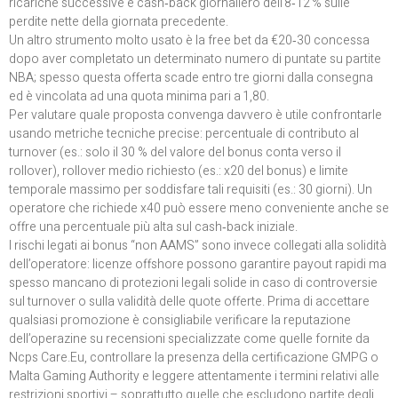
ricariche successive e cash‑back giornaliero dell 8‑12 % sulle
perdite nette della giornata precedente.
Un altro strumento molto usato è la free bet da €20‑30 concessa
dopo aver completato un determinato numero di puntate su partite
NBA; spesso questa offerta scade entro tre giorni dalla consegna
ed è vincolata ad una quota minima pari a 1,80.
Per valutare quale proposta convenga davvero è utile confrontarle
usando metriche tecniche precise: percentuale di contributo al
turnover (es.: solo il 30 % del valore del bonus conta verso il
rollover), rollover medio richiesto (es.: x20 del bonus) e limite
temporale massimo per soddisfare tali requisiti (es.: 30 giorni). Un
operatore che richiede x40 può essere meno conveniente anche se
offre una percentuale più alta sul cash‑back iniziale.
I rischi legati ai bonus “non AAMS” sono invece collegati alla solidità
dell’operatore: licenze offshore possono garantire payout rapidi ma
spesso mancano di protezioni legali solide in caso di controversie
sul turnover o sulla validità delle quote offerte. Prima di accettare
qualsiasi promozione è consigliabile verificare la reputazione
dell’opera­zine su recensioni specializzate come quelle fornite da
Ncps Care.Eu, controllare la presenza della certificazione GMPG o
Malta Gaming Authority e leggere attentamente i termini relativi alle
restrizioni sportivi – soprattutto quelle che escludono partite degli