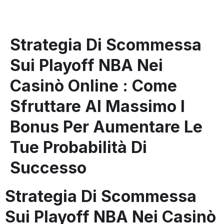
Strategia Di Scommessa
Sui Playoff NBA Nei
Casinò Online : Come
Sfruttare Al Massimo I
Bonus Per Aumentare Le
Tue Probabilità Di
Successo
Strategia Di Scommessa
Sui Playoff NBA Nei Casinò