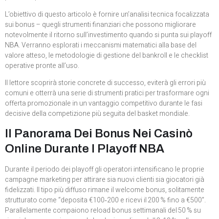
L’obiettivo di questo articolo è fornire un’analisi tecnica focalizzata
sui bonus – quegli strumenti finanziari che possono migliorare
notevolmente il ritorno sull’investimento quando si punta sui playoff
NBA. Verranno esplorati i meccanismi matematici alla base del
valore atteso, le metodologie di gestione del bankroll e le checklist
operative pronte all’uso.
Il lettore scoprirà storie concrete di successo, eviterà gli errori più
comuni e otterrà una serie di strumenti pratici per trasformare ogni
offerta promozionale in un vantaggio competitivo durante le fasi
decisive della competizione più seguita del basket mondiale.
Il Panorama Dei Bonus Nei Casinò
Online Durante I Playoff NBA
Durante il periodo dei playoff gli operatori intensificano le proprie
campagne marketing per attirare sia nuovi clienti sia giocatori già
fidelizzati. Il tipo più diffuso rimane il welcome bonus, solitamente
strutturato come “deposita €100‑200 e ricevi il 200 % fino a €500”.
Parallelamente compaiono reload bonus settimanali del 50 % su