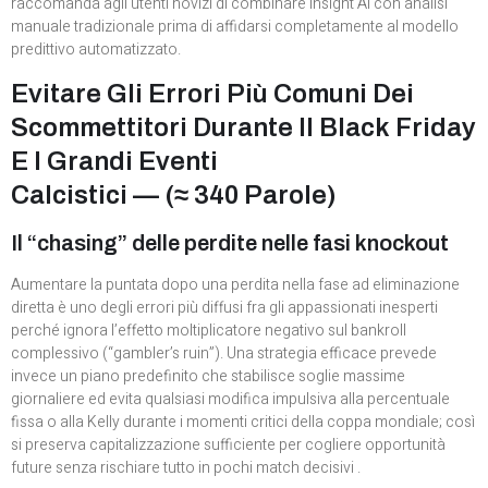
raccomanda agli utenti novizi di combinare insight AI con analisi
manuale tradizionale prima di affidarsi completamente al modello
predittivo automatizzato.
Evitare Gli Errori Più Comuni Dei
Scommettitori Durante Il Black Friday
E I Grandi Eventi
Calcistici — (≈ 340 Parole)
Il “chasing” delle perdite nelle fasi knockout
Aumentare la puntata dopo una perdita nella fase ad eliminazione
diretta è uno degli errori più diffusi fra gli appassionati inesperti
perché ignora l’effetto moltiplicatore negativo sul bankroll
complessivo (“gambler’s ruin”). Una strategia efficace prevede
invece un piano predefinito che stabilisce soglie massime
giornaliere ed evita qualsiasi modifica impulsiva alla percentuale
fissa o alla Kelly durante i momenti critici della coppa mondiale; così
si preserva capitalizzazione sufficiente per cogliere opportunità
future senza rischiare tutto in pochi match decisivi .