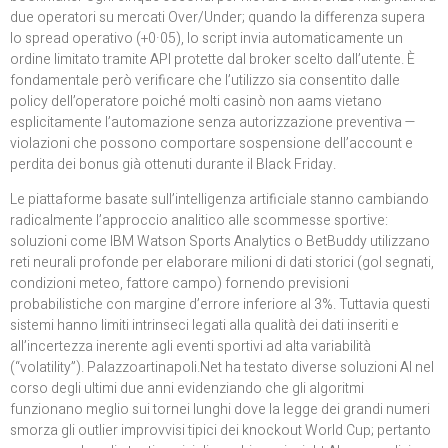
due operatori su mercati Over/Under; quando la differenza supera
lo spread operativo (+0·05), lo script invia automaticamente un
ordine limitato tramite API protette dal broker scelto dall’utente. È
fondamentale però verificare che l’utilizzo sia consentito dalle
policy dell’operatore poiché molti casinò non aams vietano
esplicitamente l’automazione senza autorizzazione preventiva —
violazioni che possono comportare sospensione dell’account e
perdita dei bonus già ottenuti durante il Black Friday.
Le piattaforme basate sull’intelligenza artificiale stanno cambiando
radicalmente l’approccio analitico alle scommesse sportive:
soluzioni come IBM Watson Sports Analytics o BetBuddy utilizzano
reti neurali profonde per elaborare milioni di dati storici (gol segnati,
condizioni meteo, fattore campo) fornendo previsioni
probabilistiche con margine d’errore inferiore al 3%. Tuttavia questi
sistemi hanno limiti intrinseci legati alla qualità dei dati inseriti e
all’incertezza inerente agli eventi sportivi ad alta variabilità
(“volatility”). Palazzoartinapoli.Net ha testato diverse soluzioni AI nel
corso degli ultimi due anni evidenziando che gli algoritmi
funzionano meglio sui tornei lunghi dove la legge dei grandi numeri
smorza gli outlier improvvisi tipici dei knockout World Cup; pertanto