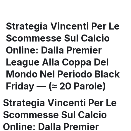
Strategia Vincenti Per Le
Scommesse Sul Calcio
Online: Dalla Premier
League Alla Coppa Del
Mondo Nel Periodo Black
Friday — (≈ 20 Parole)
Strategia Vincenti Per Le
Scommesse Sul Calcio
Online: Dalla Premier