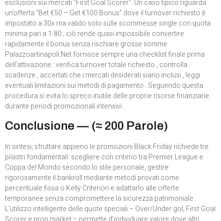
esclusioni sui mercati “First Goal Scorer”. Un caso tipico riguarda
un’offerta “Bet €50 – Get €100 Bonus” dove il turnover richiesto è
impostato a 30x ma valido solo sulle scommesse single con quota
minima pari a 1·80 ; ciò rende quasi impossibile convertire
rapidamente il bonus senza rischiare grosse somme .
Palazzoartinapoli.Net fornisce sempre una checklist finale prima
dell’attivazione : verifica turnover totale richiesto , controlla
scadenze , accertati che i mercati desiderati siano inclusi , leggi
eventuali limitazioni sui metodi di pagamento . Seguendo questa
procedura si evita lo spreco inutile delle proprie risorse finanziarie
durante periodi promozionali intensivi .
Conclusione — (≈ 200 Parole)
In sintesi, sfruttare appieno le promozioni Black Friday richiede tre
pilastri fondamentali: scegliere con criterio tra Premier League e
Coppa del Mondo secondo lo stile personale, gestire
rigorosamente il bankroll mediante metodi provati come
percentuale fissa o Kelly Criterion e adattarlo alle offerte
temporanee senza compromettere la sicurezza patrimoniale .
L’utilizzo intelligente delle quote speciali – Over/Under gol, First Goal
Scorer e prop market – permette d’individuare valore dove altri