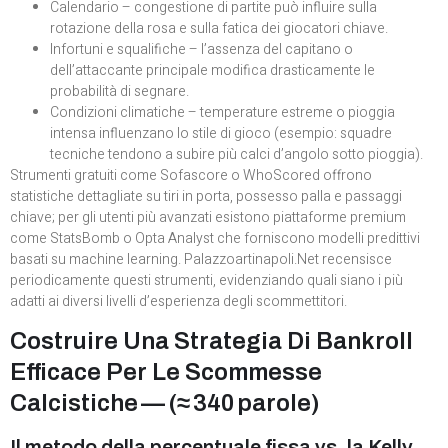
Calendario – congestione di partite può influire sulla
rotazione della rosa e sulla fatica dei giocatori chiave.
Infortuni e squalifiche – l’assenza del capitano o
dell’attaccante principale modifica drasticamente le
probabilità di segnare.
Condizioni climatiche – temperature estreme o pioggia
intensa influenzano lo stile di gioco (esempio: squadre
tecniche tendono a subire più calci d’angolo sotto pioggia).
Strumenti gratuiti come Sofascore o WhoScored offrono
statistiche dettagliate su tiri in porta, possesso palla e passaggi
chiave; per gli utenti più avanzati esistono piattaforme premium
come StatsBomb o Opta Analyst che forniscono modelli predittivi
basati su machine learning. Palazzoartinapoli.Net recensisce
periodicamente questi strumenti, evidenziando quali siano i più
adatti ai diversi livelli d’esperienza degli scommettitori.
Costruire Una Strategia Di Bankroll
Efficace Per Le Scommesse
Calcistiche — (≈ 340 Parole)
Il metodo della percentuale fissa vs. la Kelly