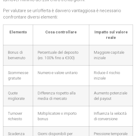
Per valutare se un’offerta è davvero vantaggiosa è necessario
confrontare diversi elementi:
Elemento
Cosa controllare
Impatto sul valore
reale
Bonus di
Percentuale del deposito
Maggiore capitale
benvenuto
(es. 100% fino a €300)
iniziale
Scommesse
Numero e valore unitario
Riduce il rischio
gratuite
iniziale
Quote
Differenza rispetto alla
Aumento potenziale
migliorate
media di mercato
del payout
Turnover
Moltiplicatore x importo
Influenza la velocità
richiesto
bonus
di conversione
Scadenza
Giorni disponibili per
Pressione temporale