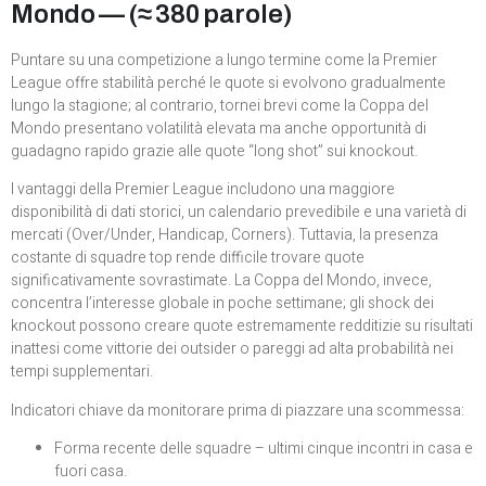
Mondo — (≈ 380 Parole)
Puntare su una competizione a lungo termine come la Premier
League offre stabilità perché le quote si evolvono gradualmente
lungo la stagione; al contrario, tornei brevi come la Coppa del
Mondo presentano volatilità elevata ma anche opportunità di
guadagno rapido grazie alle quote “long shot” sui knockout.
I vantaggi della Premier League includono una maggiore
disponibilità di dati storici, un calendario prevedibile e una varietà di
mercati (Over/Under, Handicap, Corners). Tuttavia, la presenza
costante di squadre top rende difficile trovare quote
significativamente sovrastimate. La Coppa del Mondo, invece,
concentra l’interesse globale in poche settimane; gli shock dei
knockout possono creare quote estremamente redditizie su risultati
inattesi come vittorie dei outsider o pareggi ad alta probabilità nei
tempi supplementari.
Indicatori chiave da monitorare prima di piazzare una scommessa:
Forma recente delle squadre – ultimi cinque incontri in casa e
fuori casa.