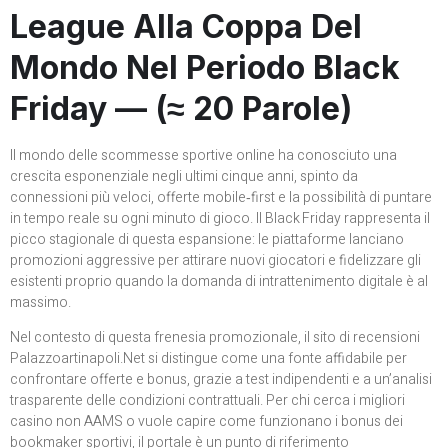
League Alla Coppa Del
Mondo Nel Periodo Black
Friday — (≈ 20 Parole)
Il mondo delle scommesse sportive online ha conosciuto una
crescita esponenziale negli ultimi cinque anni, spinto da
connessioni più veloci, offerte mobile‑first e la possibilità di puntare
in tempo reale su ogni minuto di gioco. Il Black Friday rappresenta il
picco stagionale di questa espansione: le piattaforme lanciano
promozioni aggressive per attirare nuovi giocatori e fidelizzare gli
esistenti proprio quando la domanda di intrattenimento digitale è al
massimo.
Nel contesto di questa frenesia promozionale, il sito di recensioni
Palazzoartinapoli.Net si distingue come una fonte affidabile per
confrontare offerte e bonus, grazie a test indipendenti e a un’analisi
trasparente delle condizioni contrattuali. Per chi cerca i migliori
casino non AAMS o vuole capire come funzionano i bonus dei
bookmaker sportivi, il portale è un punto di riferimento