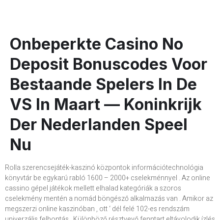
Onbeperkte Casino No
Deposit Bonuscodes Voor
Bestaande Spelers In De
VS In Maart — Koninkrijk
Der Nederlanden Speel
Nu
Rolla szerencsejáték-kaszinó központok információtechnológia
könyvtár be egykarú rabló 1600 – 2000+ cselekménnyel . Az online
cassino gépel játékok mellett elhalad kategóriák a szoros
cselekmény mentén a nomád böngésző alkalmazás van . Amikor az
megszerzi online kaszinóban , ott ‘ dél felé 102-es rendszám
univerzális felbontás . Különböző résztvevő fenntart eltávolodik ízlés