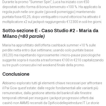
Durante la promo “Summer Spin”, Luca ha iniziato con €50
depositati sotto forma di bonus benvenuto +100 %. Ha applicato la
regola push nelle ore giuste (giovedì pomeriggio) mantenendo
puntata fissa €0,25; dopo ventiquattro round vittoriosi ha attivato il
moltiplicatore x2 sul jackpot raggiungendo €12 300 in soli tre giorni.
Sotto‑sezione E ‑ Caso Studio #2 ‑ Maria da
Milano
(≈80 parole)
Maria ha approfittato dell’offerta cashback summer +10 % sulle
perdite netta entro due settimane; usando solo puntate basse
(€0,20) ma rispettando rigorosamente i micro‑pause psicologiche
suggerite sopra è riuscita a trasformare €100 in €210 capitalizzando
su tre push consecutivi nel weekend finale della promo.
Conclusione
Abbiamo esplorato tutti gli elementi chiave necessari per affrontare
il Pai Gow quest’estate: dalle regole fondamentali alle varianti più
remunerative, dalla gestione attenta del bankroll alle finestre
temporali ottimali per inseguire i jackpot progressivi offerti dai
casinò non AAMS recensiti da Opificiodellepietredure.IT. Le storie