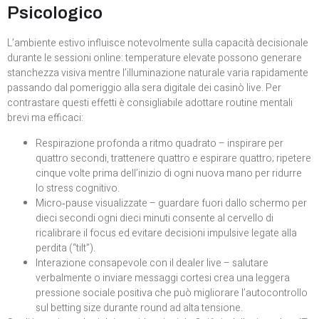
Psicologico
L’ambiente estivo influisce notevolmente sulla capacità decisionale
durante le sessioni online: temperature elevate possono generare
stanchezza visiva mentre l’illuminazione naturale varia rapidamente
passando dal pomeriggio alla sera digitale dei casinò live. Per
contrastare questi effetti è consigliabile adottare routine mentali
brevi ma efficaci:
Respirazione profonda a ritmo quadrato – inspirare per
quattro secondi, trattenere quattro e espirare quattro; ripetere
cinque volte prima dell’inizio di ogni nuova mano per ridurre
lo stress cognitivo.
Micro‑pause visualizzate – guardare fuori dallo schermo per
dieci secondi ogni dieci minuti consente al cervello di
ricalibrare il focus ed evitare decisioni impulsive legate alla
perdita (“tilt”).
Interazione consapevole con il dealer live – salutare
verbalmente o inviare messaggi cortesi crea una leggera
pressione sociale positiva che può migliorare l’autocontrollo
sul betting size durante round ad alta tensione.