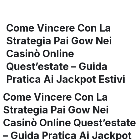
Come Vincere Con La
Strategia Pai Gow Nei
Casinò Online
Quest’estate – Guida
Pratica Ai Jackpot Estivi
Come Vincere Con La
Strategia Pai Gow Nei
Casinò Online Quest’estate
– Guida Pratica Ai Jackpot