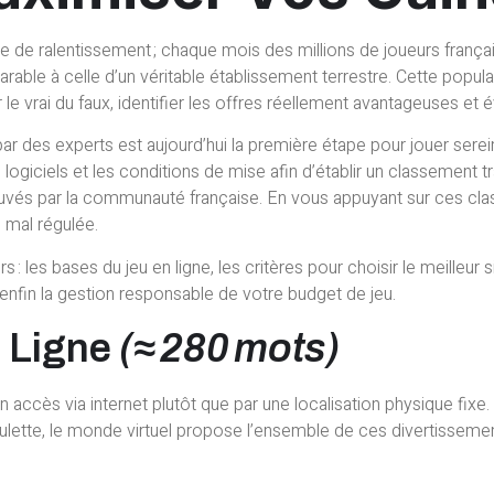
e de ralentissement ; chaque mois des millions de joueurs françai
le à celle d’un véritable établissement terrestre. Cette popular
e vrai du faux, identifier les offres réellement avantageuses et évit
 des experts est aujourd’hui la première étape pour jouer se
logiciels et les conditions de mise afin d’établir un classement tr
ouvés par la communauté française. En vous appuyant sur ces cl
 mal régulée.
: les bases du jeu en ligne, les critères pour choisir le meilleur 
enfin la gestion responsable de votre budget de jeu.
 Ligne
(≈ 280 Mots)
n accès via internet plutôt que par une localisation physique fixe.
oulette, le monde virtuel propose l’ensemble de ces divertissem