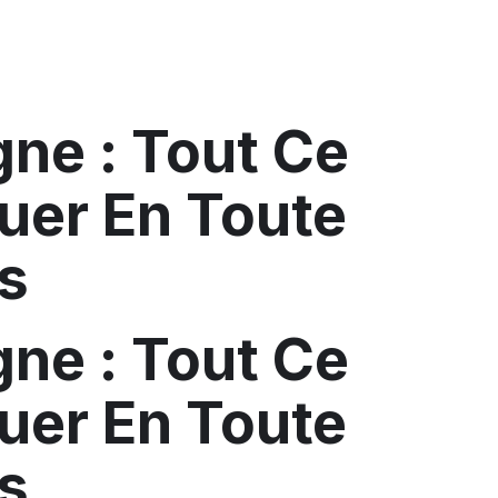
ne : Tout Ce
uer En Toute
s
ne : Tout Ce
uer En Toute
s