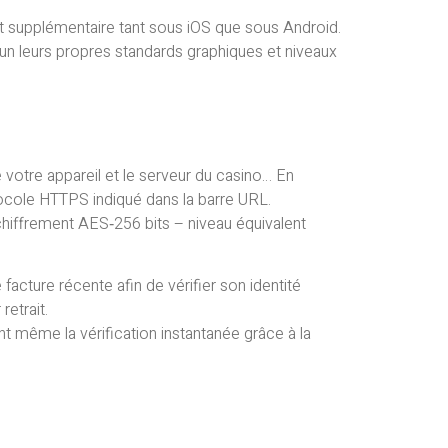
nt supplémentaire tant sous iOS que sous Android.
cun leurs propres standards graphiques et niveaux
votre appareil et le serveur du casino… En
otocole HTTPS indiqué dans la barre URL.
hiffrement AES‑256 bits – niveau équivalent
acture récente afin de vérifier son identité
retrait.
nt même la vérification instantanée grâce à la