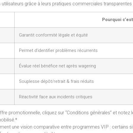
utilisateurs grâce à leurs pratiques commerciales transparentes ».
Pourquoi c’est
Garantit conformité légale et équité
Permet d’identifier problèmes récurrents
Évalue réel bénéfice net après wagering
Souplesse dépôt/retrait & frais réduits
Réactivité face aux incidents critiques
ffre promotionnelle, cliquez sur “Conditions générales” et note
obilisé.*
lement une vision comparative entre programmes VIP : certains 