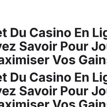
 Du Casino En Lig
ez Savoir Pour Jo
aximiser Vos Gain
 Du Casino En Lig
ez Savoir Pour Jo
aximiser Vos Gain