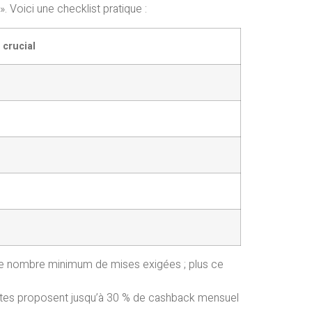
 Voici une checklist pratique :
 crucial
z le nombre minimum de mises exigées ; plus ce
sites proposent jusqu’à 30 % de cashback mensuel