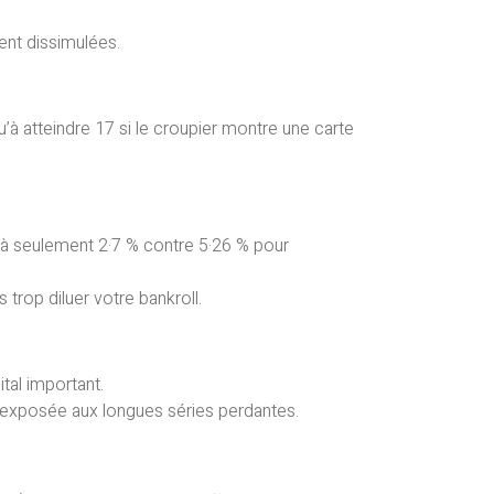
ent dissimulées.
u’à atteindre 17 si le croupier montre une carte
 à seulement 2·7 % contre 5·26 % pour
 trop diluer votre bankroll.
tal important.
s exposée aux longues séries perdantes.