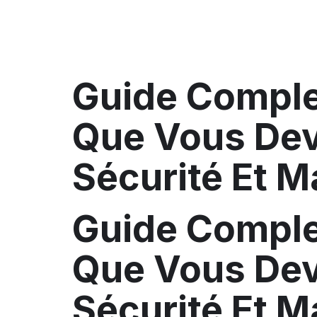
Guide Complet
Que Vous Dev
Sécurité Et M
Guide Complet
Que Vous Dev
Sécurité Et M