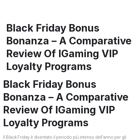
Black Friday Bonus
Bonanza – A Comparative
Review Of IGaming VIP
Loyalty Programs
Black Friday Bonus
Bonanza – A Comparative
Review Of IGaming VIP
Loyalty Programs
Il Black Friday è diventato il periodo più intenso dell’anno per gli