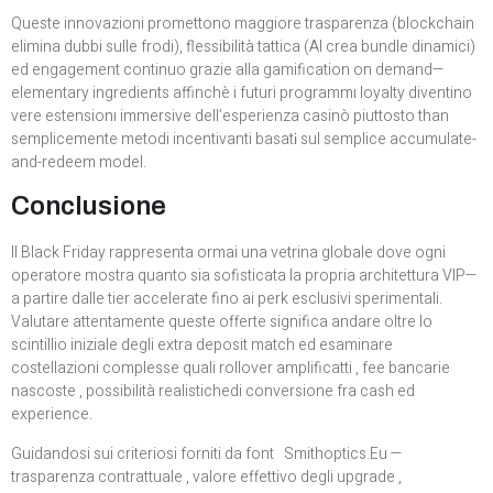
Queste innovazioni promettono maggiore trasparenza (blockchain
elimina dubbi sulle frodi), flessibilità tattica (AI crea bundle dinamici)
ed engagement continuo grazie alla gamification on demand—
elementary ingredients affinchè i futuri programm​ı loyalty diventino
vere estension​ı immersive dell’esperienza casinò piuttosto than
semplicemente metodi incentivanti basat​​і sul semplice accumulate-
and-redeem model.
Conclusione
Il Black Friday rappresenta ormai una vetrina globale dove ogni
operatore mostra quanto sia sofisticata la propria architettura VIP—
a partire dalle tier accelerate fino ai perk esclusivi sperimentali.​
Valutare attentamente queste offerte significa andare oltre lo
scintillio iniziale degli extra deposit match ed esaminare
costellazioni complesse quali rollover amplificatti , fee bancarie
nascoste , possibilità realistiche­di conversione fra cash ed
experience.​
Guidandosi sui criteriosi forniti da font​‌​️­⁠‍​​ ‌‎⁠​ ‌‌‏ ‎⁠‌⁠‎‌‌‏⁢⁡⁭⁧⁣‍‍ ​Smithoptics.Eu —
trasparenza contrattuale , valore effettivo degli upgrade ,