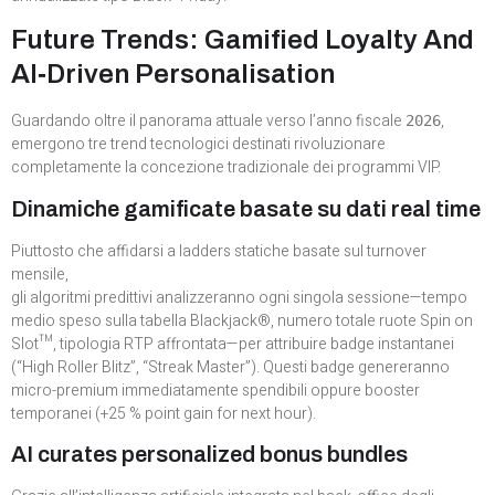
Future Trends: Gamified Loyalty And
AI‑Driven Personalisation
Guardando oltre il panorama attuale verso l’anno fiscale
,
2026
emergono tre trend tecnologici destinati rivoluzionare
completamente la concezione tradizionale dei programmi VIP.
Dinamiche gamificate basate su dati real time
Piuttosto che affidarsi a ladders statiche basate sul turnover
mensile,
gli algoritmi predittivi analizzeranno ogni singola sessione—tempo
medio speso sulla tabella Blackjack®, numero totale ruote Spin on
Slot™, tipologia RTP affrontata—per attribuire badge instantanei
(“High Roller Blitz”, “Streak Master”). Questi badge genereranno
micro-premium immediatamente spendibili oppure booster
temporanei (+25 % point gain for next hour).
AI curates personalized bonus bundles