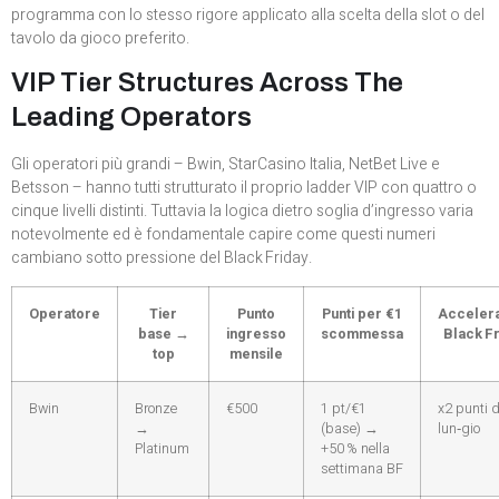
programma con lo stesso rigore applicato alla scelta della slot o del
tavolo da gioco preferito.
VIP Tier Structures Across The
Leading Operators
Gli operatori più grandi – Bwin, StarCasino Italia, NetBet Live e
Betsson – hanno tutti strutturato il proprio ladder VIP con quattro o
cinque livelli distinti. Tuttavia la logica dietro soglia d’ingresso varia
notevolmente ed è fondamentale capire come questi numeri
cambiano sotto pressione del Black Friday.
Operatore
Tier
Punto
Punti per €1
Acceler
base →
ingresso
scommessa
Black Fr
top
mensile
Bwin
Bronze
€500
1 pt/€1
x2 punti d
→
(base) →
lun‑gio
Platinum
+50 % nella
settimana BF