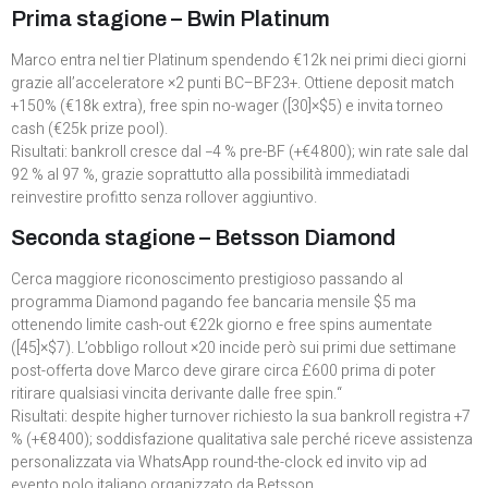
Prima stagione – Bwin Platinum
Marco entra nel tier Platinum spendendo €12k nei primi dieci giorni
grazie all’acceleratore ×2 punti BC–BF23+. Ottiene deposit match
+150% (€18k extra), free spin no-wager ([30]×$5) e invita torneo
cash (€25k prize pool).
Risultati: bankroll cresce dal −4 % pre-BF (+€4 800); win rate sale dal
92 % al 97 %, grazie soprattutto alla possibilità immediatadi
reinvestire profitto senza rollover aggiuntivo.
Seconda stagione – Betsson Diamond
Cerca maggiore riconoscimento prestigioso passando al
programma Diamond pagando fee bancaria mensile $5 ma
ottenendo limite cash-out €22k giorno e free spins aumentate
([45]×$7). L’obbligo rollout ×20 incide però sui primi due settimane
post-offerta dove Marco deve girare circa £600 prima di poter
ritirare qualsiasi vincita derivante dalle free spin.“
Risultati: despite higher turnover richiesto la sua bankroll registra +7
% (+€8 400); soddisfazione qualitativa sale perché riceve assistenza
personalizzata via WhatsApp round-the-clock ed invito vip ad
evento polo italiano organizzato da Betsson.