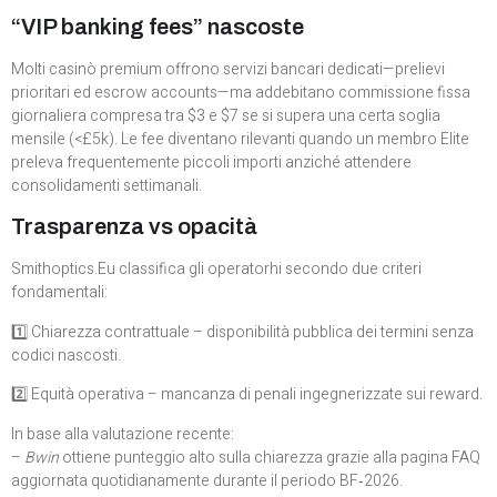
“VIP banking fees” nascoste
Molti casinò premium offrono servizi bancari dedicati—prelievi
prioritari ed escrow accounts—ma addebitano commissione fissa
giornaliera compresa tra $3 e $7 se si supera una certa soglia
mensile (<£5k). Le fee diventano rilevanti quando un membro Elite
preleva frequentemente piccoli importi anziché attendere
consolidamenti settimanali.
Trasparenza vs opacità
Smithoptics.Eu classifica gli operatorhi secondo due criteri
fondamentali:
1️⃣ Chiarezza contrattuale – disponibilità pubblica dei termini senza
codici nascosti.
2️⃣ Equità operativa – mancanza di penali ingegnerizzate sui reward.
In base alla valutazione recente:
–
Bwin
ottiene punteggio alto sulla chiarezza grazie alla pagina FAQ
aggiornata quotidianamente durante il periodo BF‑2026.