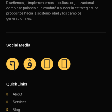
Diseñemos, e implementemos tu cultura organizacional,
como esa palanca que ayudará a alinear la estrategia y los
propósitos hacia la sostenibilidad y los cambios
generacionales.
Social Media
Quick Links
About
Services
Blog