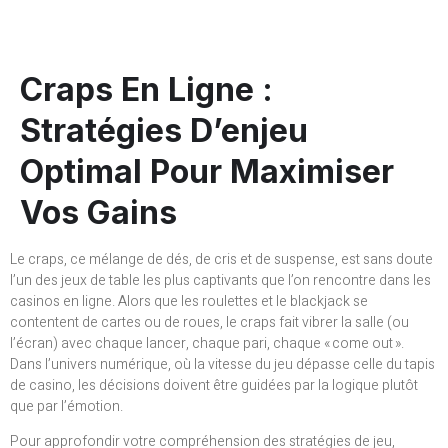
Craps En Ligne :
Stratégies D’enjeu
Optimal Pour Maximiser
Vos Gains
Le craps, ce mélange de dés, de cris et de suspense, est sans doute
l’un des jeux de table les plus captivants que l’on rencontre dans les
casinos en ligne. Alors que les roulettes et le blackjack se
contentent de cartes ou de roues, le craps fait vibrer la salle (ou
l’écran) avec chaque lancer, chaque pari, chaque « come out ».
Dans l’univers numérique, où la vitesse du jeu dépasse celle du tapis
de casino, les décisions doivent être guidées par la logique plutôt
que par l’émotion.
Pour approfondir votre compréhension des stratégies de jeu,