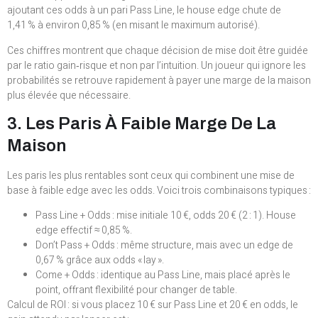
ajoutant ces odds à un pari Pass Line, le house edge chute de
1,41 % à environ 0,85 % (en misant le maximum autorisé).
Ces chiffres montrent que chaque décision de mise doit être guidée
par le ratio gain‑risque et non par l’intuition. Un joueur qui ignore les
probabilités se retrouve rapidement à payer une marge de la maison
plus élevée que nécessaire.
3. Les Paris À Faible Marge De La
Maison
Les paris les plus rentables sont ceux qui combinent une mise de
base à faible edge avec les odds. Voici trois combinaisons typiques :
Pass Line + Odds : mise initiale 10 €, odds 20 € (2 : 1). House
edge effectif ≈ 0,85 %.
Don’t Pass + Odds : même structure, mais avec un edge de
0,67 % grâce aux odds « lay ».
Come + Odds : identique au Pass Line, mais placé après le
point, offrant flexibilité pour changer de table.
Calcul de ROI : si vous placez 10 € sur Pass Line et 20 € en odds, le